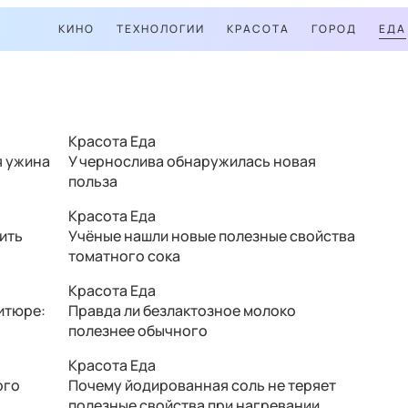
КИНО
ТЕХНОЛОГИИ
КРАСОТА
ГОРОД
ЕДА
Красота
Еда
я ужина
У чернослива обнаружилась новая
польза
Красота
Еда
нить
Учёные нашли новые полезные свойства
томатного сока
Красота
Еда
итюре:
Правда ли безлактозное молоко
полезнее обычного
Красота
Еда
ого
Почему йодированная соль не теряет
полезные свойства при нагревании