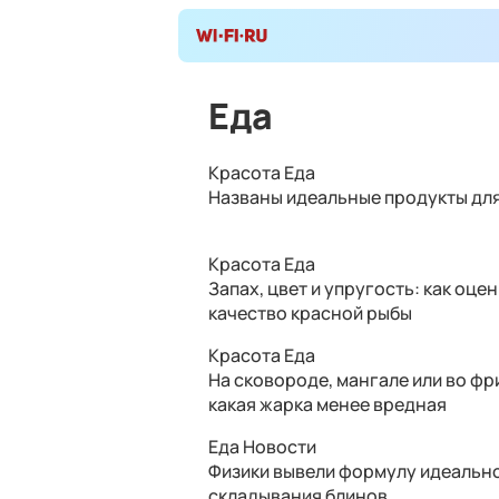
Еда
Красота
Еда
Названы идеальные продукты дл
Красота
Еда
Запах, цвет и упругость: как оце
качество красной рыбы
Красота
Еда
На сковороде, мангале или во фр
какая жарка менее вредная
Еда
Новости
Физики вывели формулу идеальн
складывания блинов