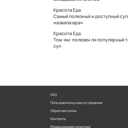
Красота
Еда
Самый полезный и доступный су
назвала врач
Красота
Еда
Том-ям: полезен ли популярный 
суп
FAQ
Пользовательское соглашение
Обратная связь
Контакты
Редакционная политика