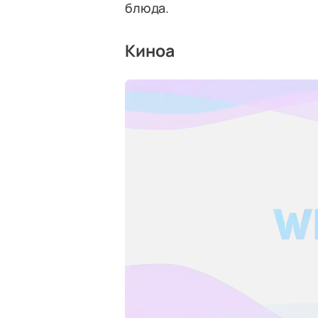
блюда.
Киноа