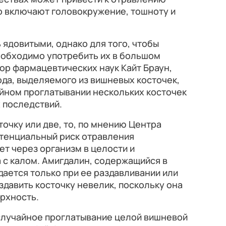
о включают головокружение, тошноту и
 ядовитыми, однако для того, чтобы
еобходимо употребить их в большом
ор фармацевтических наук Кайт Браун,
да, выделяемого из вишневых косточек,
айном проглатывании нескольких косточек
 последствий.
точку или две, то, по мнению Центра
отенциальный риск отравления
ет через организм в целости и
 с калом. Амигдалин, содержащийся в
ается только при ее раздавливании или
здавить косточку невелик, поскольку она
рхность.
 случайное проглатывание целой вишневой