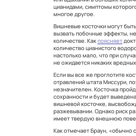
цианидами, симптомы которог
многое другое.
Вишневые косточки могут быть
вызвать побочные эффекты, н
количестве. Как
поясняет
докт
количество цианистого водоро
настолько мало, что при случ
не ожидается никаких вредных
Если вы все же проглотите кос
отравлений штата Миссури, п
незначителен. Косточка пройд
сохранности и будет выведена
вишневой косточке, высвобожд
разжевывании. Однако риск ра
имеет твердую внешнюю пове
Как отмечает Браун, «обычно