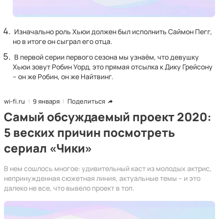
Изначально роль Хьюи должен был исполнить Саймон Пегг,
но в итоге он сыграл его отца.
В первой серии первого сезона мы узнаём, что девушку
Хьюи зовут Робин Уорд, это прямая отсылка к Дику Грейсону
– он же Робин, он же Найтвинг.
wi-fi.ru
9 января
Поделиться
Самый обсуждаемый проект 2020:
5 веских причин посмотреть
сериал «Чики»
В нем сошлось многое: удивительный каст из молодых актрис,
непринужденная сюжетная линия, актуальные темы – и это
далеко не все, что вывело проект в топ.