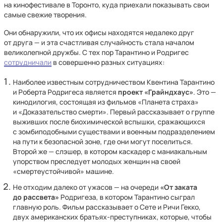
на кинофестивале в Торонто, куда приехали показывать свои
самые свежие творения.
Они обнаружили, что их офисы находятся недалеко друг
от друга — и эта счастливая случайность стала началом
великолепной дружбы. С тех пор Тарантино и Родригес
сотрудничали
в совершенно разных ситуациях:
Наиболее известным сотрудничеством Квентина Тарантино
и Роберта Родригеса является
проект «Грайндхаус»
. Это —
кинодилогия, состоящая из фильмов «Планета страха»
и «Доказательство смерти». Первый рассказывает о группе
выживших после биохимической вспышки, сражающихся
с зомбиподобными существами и военным подразделением
на пути к безопасной зоне, где они могут поселиться.
Второй же — слэшер, в котором каскадер с маниакальным
упорством преследует молодых женщин на своей
«смертеустойчивой» машине.
Не отходим далеко от ужасов — на очереди
«От заката
до рассвета»
Родригеза, в котором Тарантино сыграл
главную роль. Фильм рассказывает о Сете и Ричи Гекко,
двух американских братьях-преступниках, которые, чтобы