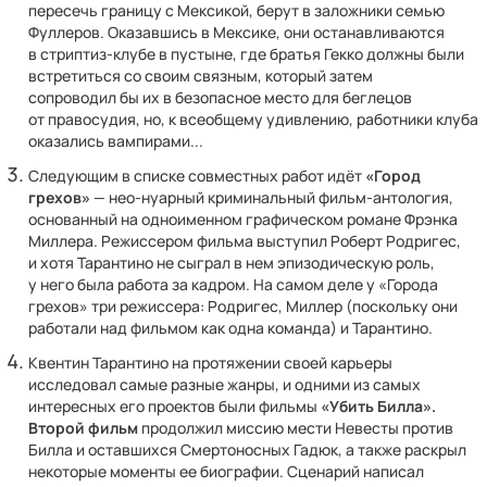
пересечь границу с Мексикой, берут в заложники семью
Фуллеров. Оказавшись в Мексике, они останавливаются
в стриптиз-клубе в пустыне, где братья Гекко должны были
встретиться со своим связным, который затем
сопроводил бы их в безопасное место для беглецов
от правосудия, но, к всеобщему удивлению, работники клуба
оказались вампирами...
Следующим в списке совместных работ идёт
«Город
грехов»
— нео-нуарный криминальный фильм-антология,
основанный на одноименном графическом романе Фрэнка
Миллера. Режиссером фильма выступил Роберт Родригес,
и хотя Тарантино не сыграл в нем эпизодическую роль,
у него была работа за кадром. На самом деле у «Города
грехов» три режиссера: Родригес, Миллер (поскольку они
работали над фильмом как одна команда) и Тарантино.
Квентин Тарантино на протяжении своей карьеры
исследовал самые разные жанры, и одними из самых
интересных его проектов были фильмы
«Убить Билла».
Второй фильм
продолжил миссию мести Невесты против
Билла и оставшихся Смертоносных Гадюк, а также раскрыл
некоторые моменты ее биографии. Сценарий написал