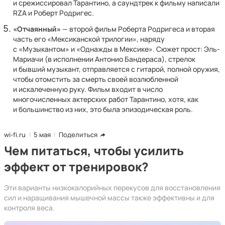
и срежиссировал Тарантино, а саундтрек к фильму написали
RZA и Роберт Родригес.
«Отчаянный»
— второй фильм Роберта Родригеса и вторая
часть его «Мексиканской трилогии», наряду
с «Музыкантом» и «Однажды в Мексике». Сюжет прост: Эль-
Мариачи (в исполнении Антонио Бандераса), стрелок
и бывший музыкант, отправляется с гитарой, полной оружия,
чтобы отомстить за смерть своей возлюбленной
и искалеченную руку. Фильм входит в число
многочисленных актерских работ Тарантино, хотя, как
и большинство из них, это была эпизодическая роль.
wi-fi.ru
5 мая
Поделиться
Чем питаться, чтобы усилить
эффект от тренировок?
Эти варианты низкокалорийных перекусов для восстановления
сил и наращивания мышечной массы также эффективны и для
контроля веса.