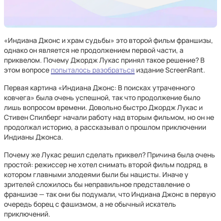
«Индиана Джонс и храм судьбы» это второй фильм франшизы,
однако он является не продолжением первой части, а
приквелом. Почему Джордж Лукас принял такое решение? В
этом вопросе
попыталось разобраться
издание ScreenRant.
Первая картина «Индиана Джонс: В поисках утраченного
ковчега» была очень успешной, так что продолжение было
лишь вопросом времени. Довольно быстро Джордж Лукас и
Стивен Спилберг начали работу над вторым фильмом, но он не
продолжал историю, а рассказывал о прошлом приключении
Индианы Джонса.
Почему же Лукас решил сделать приквел? Причина была очень
простой: режиссер не хотел снимать второй фильм подряд, в
котором главными злодеями были бы нацисты. Иначе у
зрителей сложилось бы неправильное представление о
франшизе — так они бы подумали, что Индиана Джонс в первую
очередь борец с фашизмом, а не обычный искатель
приключений.