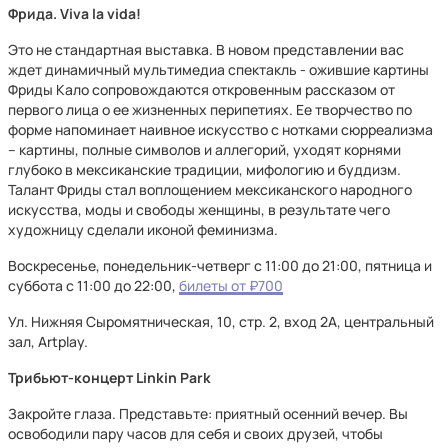
Фрида. Viva la vida!
Это не стандартная выставка. В новом представлении вас
ждет динамичный мультимедиа спектакль - ожившие картины
Фриды Кало сопровождаются откровенным рассказом от
первого лица о ее жизненных перипетиях. Ее творчество по
форме напоминает наивное искусство с нотками сюрреализма
– картины, полные символов и аллегорий, уходят корнями
глубоко в мексиканские традиции, мифологию и буддизм.
Талант Фриды стал воплощением мексиканского народного
искусства, моды и свободы женщины, в результате чего
художницу сделали иконой феминизма.
Воскресенье, понедельник-четверг с 11:00 до 21:00, пятница и
суббота с 11:00 до 22:00,
билеты от ₽700
Ул. Нижняя Сыромятническая, 10, стр. 2, вход 2А, центральный
зал, Artplay.
Трибьют-концерт Linkin Park
Закройте глаза. Представьте: приятный осенний вечер. Вы
освободили пару часов для себя и своих друзей, чтобы