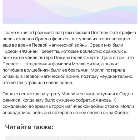
Позже в книге Грозный Глаз Грюм показал Поттеру фотографию
первых членов Ордена феникса, вступивших в организацию
еще во время Первой магической войны. Среди них были
Гидеон и Фабиан Преветты, которые доблестно сражались,
пока их не убили пятеро Пожирателей Смерти. Дело в том, что
Преветт — это девичья фамилия Молли Уизли, а значит
погибшие волшебники были ее братьями. Молли потеряла
близких в Первой магической войне, поэтому неудивительно,
что ее так страшила новая война.
Однако несмотря на утрату Молли и ее муж вступили в Орден
феникса, когда ему было суждено собраться вновь. К
сожалению, во время Второй магической войны страхи Молли
оправдались, ведь она потеряла на ней своего сына Фреда.
Читайте также: