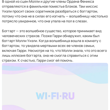
В одной из сцен Молли и другие члены Ордена Феникса
отправляются в фамильное поместье Блэков. Там миссис
Уизли просит своих соратников разобраться с боггартом,
потому что она не в силах его изгнать — волшебницу настолько
потрясло увиденное, что она упала на пол в слезах.
Боггарт — это волшебное существо, которое принимает вид
человеческих страхов. Позже Гарри обнаружил, каким был
боггарт Молли Уизли. Когда волшебница вошла в комнату с
боггартом, то увидела мертвыми всех ее членов семьи,
включая Гарри. Несмотря на то, что Молли знала, что это всего
лишь иллюзия боггарта, она не смогла справиться с этим
страхом. К счастью, Гарри смог ей помочь.