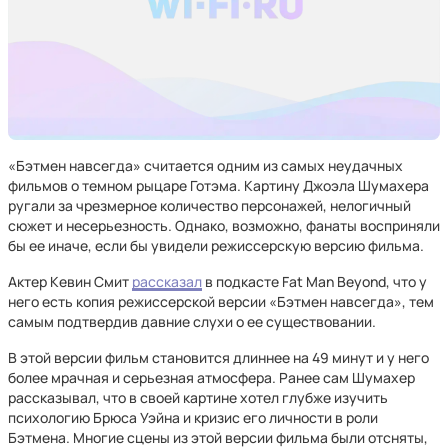
«Бэтмен навсегда» считается одним из самых неудачных
фильмов о темном рыцаре Готэма. Картину Джоэла Шумахера
ругали за чрезмерное количество персонажей, нелогичный
сюжет и несерьезность. Однако, возможно, фанаты восприняли
бы ее иначе, если бы увидели режиссерскую версию фильма.
Актер Кевин Смит
рассказал
в подкасте Fat Man Beyond, что у
него есть копия режиссерской версии «Бэтмен навсегда», тем
самым подтвердив давние слухи о ее существовании.
В этой версии фильм становится длиннее на 49 минут и у него
более мрачная и серьезная атмосфера. Ранее сам Шумахер
рассказывал, что в своей картине хотел глубже изучить
психологию Брюса Уэйна и кризис его личности в роли
Бэтмена. Многие сцены из этой версии фильма были отсняты,