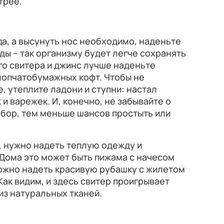
трее.
да, а высунуть нос необходимо, наденьте
ды – так организму будет легче сохранять
го свитера и джинс лучше наденьте
хлопчатобумажных кофт. Чтобы не
, утеплите ладони и ступни: настал
и варежек. И, конечно, не забывайте о
убор, тем меньше шансов простыть или
, нужно надеть теплую одежду и
 Дома это может быть пижама с начесом
можно надеть красивую рубашку с жилетом
 Как видим, и здесь свитер проигрывает
з натуральных тканей.