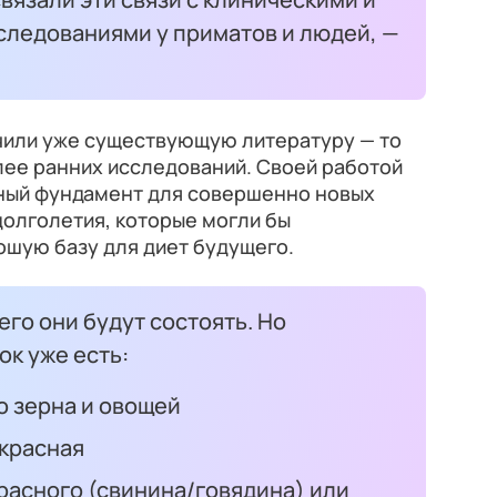
ледованиями у приматов и людей, —
чили уже существующую литературу — то
лее ранних исследований. Своей работой
ный фундамент для совершенно новых
долголетия, которые могли бы
ошую базу для диет будущего.
чего они будут состоять. Но
к уже есть:
о зерна и овощей
красная
красного (свинина/говядина) или