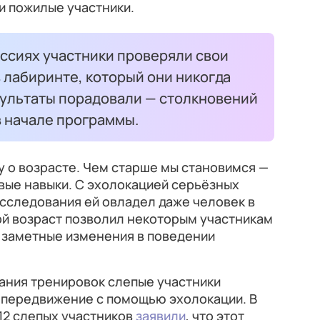
 и пожилые участники.
ссиях участники проверяли свои
 лабиринте, который они никогда
зультаты порадовали — столкновений
в начале программы.
у о возрасте. Чем старше мы становимся —
вые навыки. С эхолокацией серьёзных
исследования ей овладел даже человек в
ой возраст позволил некоторым участникам
 заметные изменения в поведении
ания тренировок слепые участники
ь передвижение с помощью эхолокации. В
 12 слепых участников
заявили
, что этот