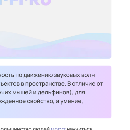
ность по движению звуковых волн
ектов в пространстве. В отличие от
учих мышей и дельфинов), для
ожденное свойство, а умение,
 большинство людей
могут
научиться