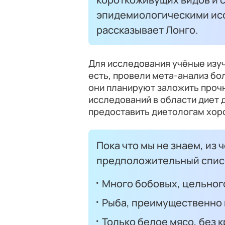
эпидемиологическими исс
рассказывает Лонго.
Для исследования учёные изу
есть, провели мета-анализ бо
они планируют заложить проч
исследований в области диет 
предоставить диетологам хор
Пока что мы не знаем, из 
предположительный списо
Много бобовых, цельног
Рыба, преимущественно 
Только белое мясо, без 