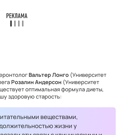
Геронтолог
Вальтер Лонго
(Университет
лега
Розалин Андерсон
(Университет
уществует оптимальная формула диеты,
ашу здоровую старость:
питательными веществами,
одолжительностью жизни у
вязали эти связи с клиническими и