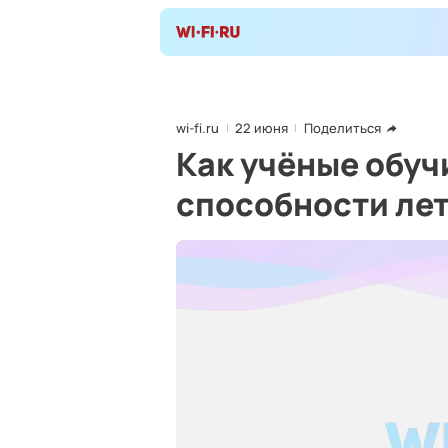
wi-fi.ru
22 июня
Поделиться
Как учёные обу
способности ле