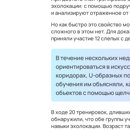
эхолокации: с помощью подру
и анализируют отраженное от
Но как быстро это свойство м
сложного в этом нет. Для док
приняли участие 12 слепых с д
В течение нескольких не
ориентироваться в искус
коридорах, U-образных по
обучения им объясняли, 
объектов с помощью щелч
В ходе 20 тренировок, дливши
обнаружили, что обе группы у
навыки эхолокации. Возраст т