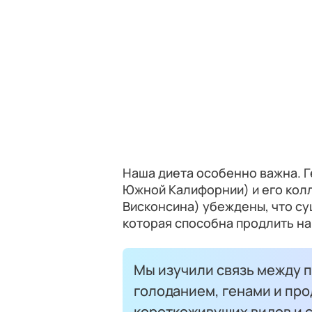
Наша диета особенно важна. 
Южной Калифорнии) и его кол
Висконсина) убеждены, что с
которая способна продлить н
Мы изучили связь между 
голоданием, генами и пр
короткоживущих видов и с