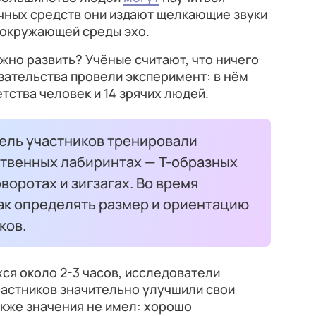
чных средств они издают щелкающие звуки
 окружающей среды эхо.
ожно развить? Учёные считают, что ничего
азательства провели эксперимент: в нём
етства человек и 14 зрячих людей.
дель участников тренировали
ственных лабиринтах — Т-образных
воротах и зигзагах. Во время
как определять размер и ориентацию
ков.
хся около 2-3 часов, исследователи
частников значительно улучшили свои
акже значения не имел: хорошо