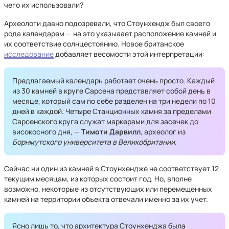
чего их использовали?
Археологи давно подозревали, что Стоунхендж был своего
рода календарем — на это указыаает расположение камней и
их соответствие солнцестоянию. Новое британское
исследование
добавляет весомости этой интерпретации:
Предлагаемый календарь работает очень просто. Каждый
из 30 камней в круге Сарсена представляет собой день в
месяце, который сам по себе разделен на три недели по 10
дней в каждой. Четыре Станционных камня за пределами
Сарсенского круга служат маркерами для засечек до
високосного дня, —
Тимоти Дарвилл
, археолог из
Борнмутского университета в Великобритании
.
Сейчас ни один из камней в Стоунхендже не соответствует 12
текущим месяцам, из которых состоит год. Но, вполне
возможно, некоторые из отсутствующих или перемещенных
камней на территории объекта отвечали именно за их учет.
Ясно лишь то, что архитектура Стоунхенджа была