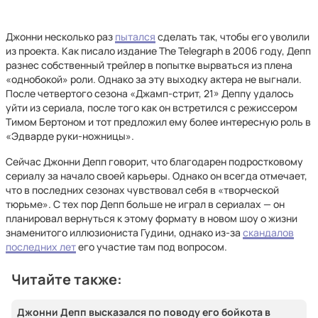
Джонни несколько раз
пытался
сделать так, чтобы его уволили
из проекта. Как писало издание The Telegraph в 2006 году, Депп
разнес собственный трейлер в попытке вырваться из плена
«однобокой» роли. Однако за эту выходку актера не выгнали.
После четвертого сезона «Джамп-стрит, 21» Деппу удалось
уйти из сериала, после того как он встретился с режиссером
Тимом Бертоном и тот предложил ему более интересную роль в
«Эдварде руки-ножницы».
Сейчас Джонни Депп говорит, что благодарен подростковому
сериалу за начало своей карьеры. Однако он всегда отмечает,
что в последних сезонах чувствовал себя в «творческой
тюрьме». С тех пор Депп больше не играл в сериалах — он
планировал вернуться к этому формату в новом шоу о жизни
знаменитого иллюзиониста Гудини, однако из-за
скандалов
последних лет
его участие там под вопросом.
Читайте также:
Джонни Депп высказался по поводу его бойкота в