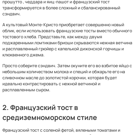
прошутто , чеддара и яиц-пашот и французский тост
трансформируется в более сложный и сбалансированный
сэндвич.
А культовый Монте-Кристо приобретает совершенно новый
облик, если использовать французские тосты вместо обычного
тостового хлеба. Представьте, как между двумя
поджаренными ломтиками бриоши скрываются нежная ветчина
и расплавленный грюйер с капелькой дижонской горчицы и
клюквенного джема.
Просто соберите сэндвич. Затем окуните его во взбитое яйцо с
небольшим количеством молока и специй и обжарьте его на
сливочном масле до золотистой корочки, которая будет
идеально контрастировать с нежной ветчиной и
расплавленным сыром.
2. Французский тост в
средиземноморском стиле
Французский тост с соленой фетой, вялеными томатами и