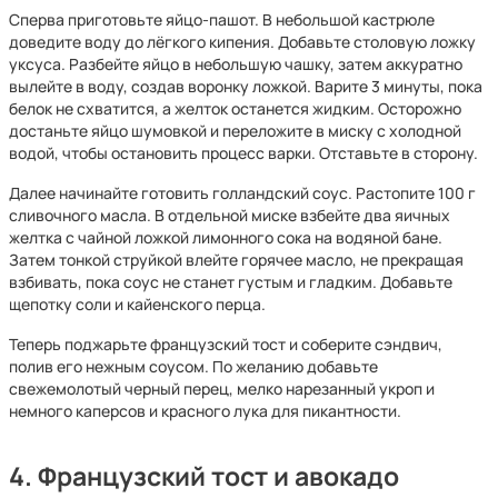
Сперва приготовьте яйцо-пашот. В небольшой кастрюле
доведите воду до лёгкого кипения. Добавьте столовую ложку
уксуса. Разбейте яйцо в небольшую чашку, затем аккуратно
вылейте в воду, создав воронку ложкой. Варите 3 минуты, пока
белок не схватится, а желток останется жидким. Осторожно
достаньте яйцо шумовкой и переложите в миску с холодной
водой, чтобы остановить процесс варки. Отставьте в сторону.
Далее начинайте готовить голландский соус. Растопите 100 г
сливочного масла. В отдельной миске взбейте два яичных
желтка с чайной ложкой лимонного сока на водяной бане.
Затем тонкой струйкой влейте горячее масло, не прекращая
взбивать, пока соус не станет густым и гладким. Добавьте
щепотку соли и кайенского перца.
Теперь поджарьте французский тост и соберите сэндвич,
полив его нежным соусом. По желанию добавьте
свежемолотый черный перец, мелко нарезанный укроп и
немного каперсов и красного лука для пикантности.
4. Французский тост и авокадо