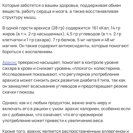
Которые заботятся о вашем здоровье, поддерживая обмен
веществ, работу сердца и мозга, а также восстанавливая
структуру мышц.
В одной горсти арахиса (28 гр) содержится: 161 кКал, 14 гр
жиров (в т.ч. 2 гр насыщенных), 4,5 гр углеводов (в т.ч. 2 гр
клетчатки и 1 гр сахара), 7 гр белков, 5 мг натрия и 48 мг
магния. Он также содержит антиоксиданты, которые помогают
бороться с воспалением.
Арахис
прекрасно насыщает, помогает в контроле уровня
сахара в крови и снижает уровень «плохого» холестерина.
Исследования показывают, что регулярное употребление
арахиса может снизить риск развития диабета II типа, так как
он замедляет всасывание углеводов и предотвращает резкие
скачки глюкозы.
Однако, как и с любым продуктом, важно знать меру и
включать его в рацион с умом: арахис калориен, особенно если
он с добавками, что означает, что его чрезмерное
употребление может привести к увеличению веса.
Кроме того, арахис является распространенным аллергеном и