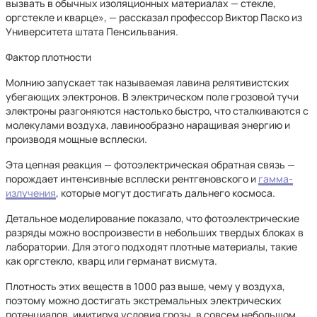
вызвать в обычных изоляционных материалах — стекле,
оргстекле и кварце», — рассказал профессор Виктор Паско из
Университета штата Пенсильвания.
Фактор плотности
Молнию запускает так называемая лавина релятивистских
убегающих электронов. В электрическом поле грозовой тучи
электроны разгоняются настолько быстро, что сталкиваются с
молекулами воздуха, лавинообразно наращивая энергию и
производя мощные всплески.
Эта цепная реакция — фотоэлектрическая обратная связь —
порождает интенсивные всплески рентгеновского и
гамма-
излучения
, которые могут достигать дальнего космоса.
Детальное моделирование показало, что фотоэлектрические
разряды можно воспроизвести в небольших твердых блоках в
лаборатории. Для этого подходят плотные материалы, такие
как оргстекло, кварц или германат висмута.
Плотность этих веществ в 1000 раз выше, чему у воздуха,
поэтому можно достигать экстремальных электрических
потенциалов, имитируя условия грозы, в совсем небольшом