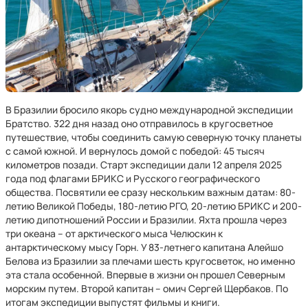
В Бразилии бросило якорь судно международной экспедиции
Братство. 322 дня назад оно отправилось в кругосветное
путешествие, чтобы соединить самую северную точку планеты
с самой южной. И вернулось домой с победой: 45 тысяч
километров позади. Старт экспедиции дали 12 апреля 2025
года под флагами БРИКС и Русского географического
общества. Посвятили ее сразу нескольким важным датам: 80-
летию Великой Победы, 180-летию РГО, 20-летию БРИКС и 200-
летию дипотношений России и Бразилии. Яхта прошла через
три океана – от арктического мыса Челюскин к
антарктическому мысу Горн. У 83-летнего капитана Алейшо
Белова из Бразилии за плечами шесть кругосветок, но именно
эта стала особенной. Впервые в жизни он прошел Северным
морским путем. Второй капитан – омич Сергей Щербаков. По
итогам экспедиции выпустят фильмы и книги.