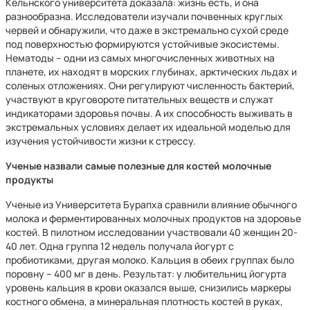
Кельнского университета доказала: жизнь есть, и она
разнообразна. Исследователи изучали почвенных круглых
червей и обнаружили, что даже в экстремально сухой среде
под поверхностью формируются устойчивые экосистемы.
Нематоды – одни из самых многочисленных животных на
планете, их находят в морских глубинах, арктических льдах и
соленых отложениях. Они регулируют численность бактерий,
участвуют в круговороте питательных веществ и служат
индикаторами здоровья почвы. А их способность выживать в
экстремальных условиях делает их идеальной моделью для
изучения устойчивости жизни к стрессу.
Ученые назвали самые полезные для костей молочные
продукты
Ученые из Университета Бурапха сравнили влияние обычного
молока и ферментированных молочных продуктов на здоровье
костей. В пилотном исследовании участвовали 40 женщин 20-
40 лет. Одна группа 12 недель получала йогурт с
пробиотиками, другая молоко. Кальция в обеих группах было
поровну – 400 мг в день. Результат: у любительниц йогурта
уровень кальция в крови оказался выше, снизились маркеры
костного обмена, а минеральная плотность костей в руках,