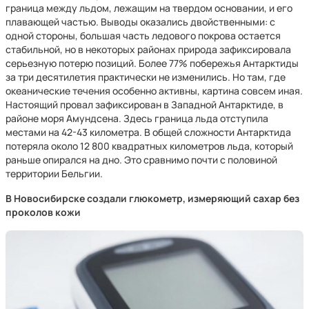
граница между льдом, лежащим на твердом основании, и его
плавающей частью. Выводы оказались двойственными: с
одной стороны, большая часть ледового покрова остается
стабильной, но в некоторых районах природа зафиксировала
серьезную потерю позиций. Более 77% побережья Антарктиды
за три десятилетия практически не изменились. Но там, где
океанические течения особенно активны, картина совсем иная.
Настоящий провал зафиксирован в Западной Антарктиде, в
районе моря Амундсена. Здесь граница льда отступила
местами на 42-43 километра. В общей сложности Антарктида
потеряла около 12 800 квадратных километров льда, который
раньше опирался на дно. Это сравнимо почти с половиной
территории Бельгии.
В Новосибирске создали глюкометр, измеряющий сахар без
проколов кожи