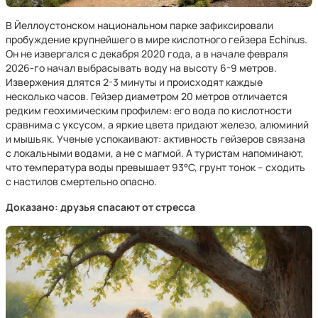
В Йеллоустонском национальном парке зафиксировали
пробуждение крупнейшего в мире кислотного гейзера Echinus.
Он не извергался с декабря 2020 года, а в начале февраля
2026-го начал выбрасывать воду на высоту 6-9 метров.
Извержения длятся 2-3 минуты и происходят каждые
несколько часов. Гейзер диаметром 20 метров отличается
редким геохимическим профилем: его вода по кислотности
сравнима с уксусом, а яркие цвета придают железо, алюминий
и мышьяк. Ученые успокаивают: активность гейзеров связана
с локальными водами, а не с магмой. А туристам напоминают,
что температура воды превышает 93°C, грунт тонок – сходить
с настилов смертельно опасно.
Доказано: друзья спасают от стресса