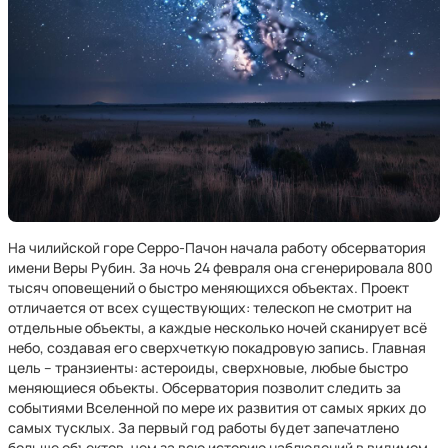
На чилийской горе Серро-Пачон начала работу обсерватория
имени Веры Рубин. За ночь 24 февраля она сгенерировала 800
тысяч оповещений о быстро меняющихся объектах. Проект
отличается от всех существующих: телескоп не смотрит на
отдельные объекты, а каждые несколько ночей сканирует всё
небо, создавая его сверхчеткую покадровую запись. Главная
цель – транзиенты: астероиды, сверхновые, любые быстро
меняющиеся объекты. Обсерватория позволит следить за
событиями Вселенной по мере их развития от самых ярких до
самых тусклых. За первый год работы будет запечатлено
больше объектов, чем за всю историю наблюдений в видимом