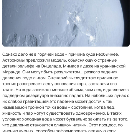
Однако дело не в горячей воде – причина куда необычнее.
Астрономы предложили модель, объясняющую странные
детали рельефа на Энцеладе, Мимасе и даже на уранианской
Миранде. Они могут быть результатом... резкого падения
давления подо льдом. Сценарий выглядит так: приливное
трение разогревает лед у основания коры, заставляя его
таять. Но вода занимает меньше объема, чем лед, и давление в
подледном резервуаре внезапно падает. На небольших лунах с
их слабой гравитацией это падение может достичь так
называемой тройной точки воды – состояния, когда лед,
жидкость и пар могут существовать одновременно. В таких
условиях холодная вода может буквально закипать из-за того,
что давление становится слишком низким. Этот процесс, по
мнению ученых, способен деформировать ледяную кору,