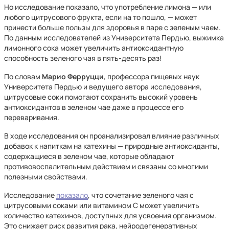
Но исследование показало, что употребление лимона — или
любого цитрусового фрукта, если на то пошло, — может
принести больше пользы для здоровья в паре с зеленым чаем.
По данным исследователей из Университета Пердью, выжимка
лимонного сока может увеличить антиоксидантную
способность зеленого чая в пять-десять раз!
По словам
Марио Ферруцци
, профессора пищевых наук
Университета Пердью и ведущего автора исследования,
цитрусовые соки помогают сохранить высокий уровень
антиоксидантов в зеленом чае даже в процессе его
переваривания.
В ходе исследования он проанализировал влияние различных
добавок к напиткам на катехины — природные антиоксиданты,
содержащиеся в зеленом чае, которые обладают
противовоспалительным действием и связаны со многими
полезными свойствами.
Исследование
показало
, что сочетание зеленого чая с
цитрусовыми соками или витамином С может увеличить
количество катехинов, доступных для усвоения организмом.
Это снижает риск развития рака, нейродегенеративных