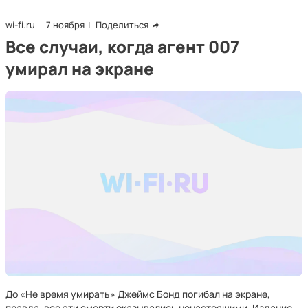
wi-fi.ru
7 ноября
Поделиться
Все случаи, когда агент 007
умирал на экране
До «Не время умирать» Джеймс Бонд погибал на экране,
правда, все эти смерти оказывались ненастоящими. Издание