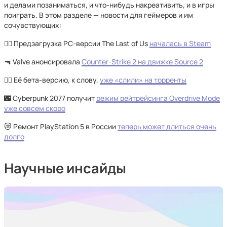
и делами позаниматься, и что-нибудь накреативить, и в игры
поиграть. В этом разделе — новости для геймеров и им
сочувствующих:
🧟‍♂️ Предзагрузка PC-версии The Last of Us
началась в Steam
🔫 Valve анонсировала
Counter-Strike 2 на движке Source 2
🏴‍☠️ Её бета-версию, к слову,
уже «слили» на торренты
🌃 Cyberpunk 2077 получит
режим рейтрейсинга Overdrive Mode
уже совсем скоро
😿 Ремонт PlayStation 5 в России
теперь может длиться очень
долго
Научные инсайды