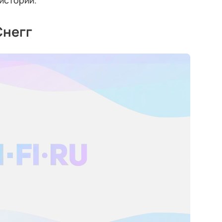
истории.
Снегг