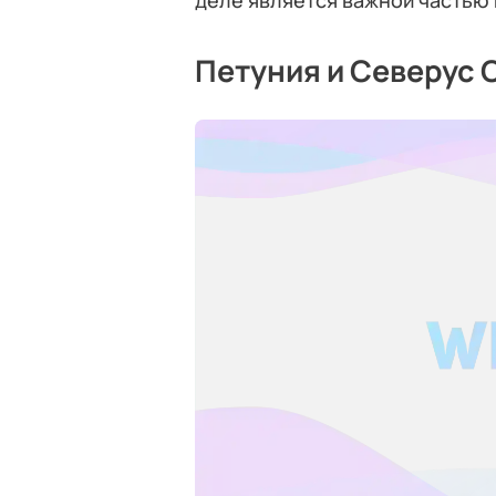
деле является важной частью 
Петуния и Северус 