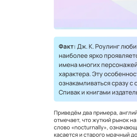
Факт:
Дж. К. Роулинг люби
наиболее ярко проявляетс
имена многих персонажей
характера. Эту особеннос
ознакамливаться сразу с
Спивак и книгами издате
Приведём два примера, англий
отмечает, что жуткий рынок н
слово «nocturnally», означающ
касается и старого мрачный д