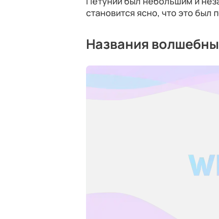
Петунии был небольшим и нез
становится ясно, что это был 
Названия волшебны