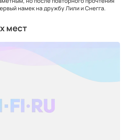
аметным, но после повторного прочтения
первый намек на дружбу Лили и Снегга.
х мест