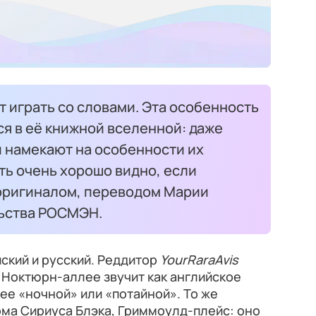
т играть со словами. Эта особенность
я в её книжной вселенной: даже
 намекают на особенности их
ть очень хорошо видно, если
 оригиналом, переводом Марии
льства РОСМЭН.
ский и русский. Реддитор
YourRaraAvis
а Ноктюрн-аллее звучит как английское
ее «ночной» или «потайной». То же
ома Сириуса Блэка, Гриммоулд-плейс: оно