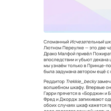
Сломанный
Исчезательный
шк
Лютном Переулке — это две ча
Драко Малфой привёл Пожират
впоследствии и убьют декана 
мы узнаём только в Принце-по
была задумана автором ещё с 
Реддитор
Trekkie_becky
замеча
волшебном шкафу. Впервые он 
Гарри прячется в «Борджин и Б
Фред и Джордж запихивают одн
обоих случаях шкаф кажется 