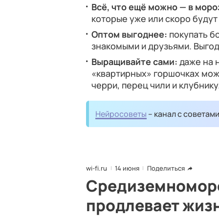
Всё, что ещё можно — в моро
которые уже или скоро будут 
Оптом выгоднее:
покупать б
знакомыми и друзьями. Выгод
Выращивайте сами:
даже на 
«квартирных» горшочках мож
черри, перец чили и клубнику
Нейросоветы
– канал с советам
wi-fi.ru
14 июня
Поделиться
Средиземноморс
продлевает жизн