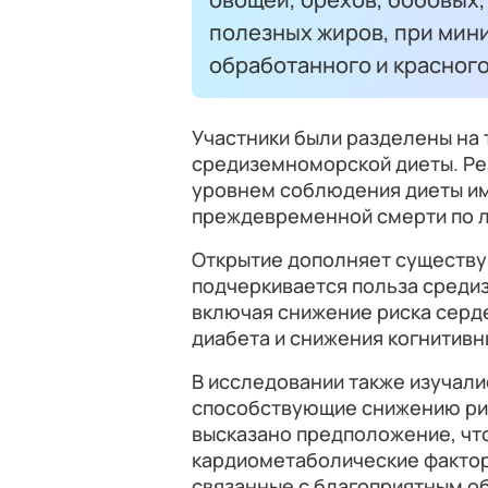
полезных жиров, при ми
обработанного и красного
Участники были разделены на 
средиземноморской диеты. Ре
уровнем соблюдения диеты им
преждевременной смерти по 
Открытие дополняет существу
подчеркивается польза среди
включая снижение риска серде
диабета и снижения когнитивн
В исследовании также изучал
способствующие снижению ри
высказано предположение, чт
кардиометаболические факторы
связанные с благоприятным о