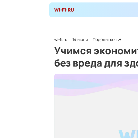
wi-fi.ru
14 июня
Поделиться
Учимся экономит
без вреда для з