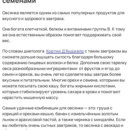
семенами
Овсянка является одним из самых популярных продуктов для
вкусного и здорового завтрака.
Она богата клетчаткой, белком и витаминами группы B. К тому
же она естественным образом помогает поддерживать свой
вес.
По словам диетолога
Кортни Д'Анджело
с таким завтраком вы
сможете дольше ощущать сытость благодаря большому
содержанию пищевых волокон и белка. Дополнив свою тарелку
овса разнообразными ингредиентами: от фруктов и ягод до
семян и орехов, вы очень легко сделаете ваш завтрак более
вкусным и питательным. Многие орехи и семена, которыми вы
можете посыпать свою кашу, богаты жирными кислотами,
которые стабилизируют уровень сахара в крови и помогают
нарастить мышечную массу.
Самые удачные комбинации для овсянки — это: груша с
корицей и орехами кешью, банан с измельчённым золотым
льном и арахисовой пастой, а также черника с миндалём. Если
вы любитель очень сытных завтраков, то овсянка с авокадо и