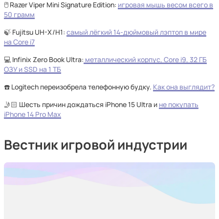
🖱️ Razer Viper Mini Signature Edition:
игровая мышь весом всего в
50 грамм
🍃 Fujitsu UH-X/H1:
самый лёгкий 14-дюймовый лэптоп в мире
на Core i7
💻 Infinix Zero Book Ultra:
металлический корпус, Core i9, 32 ГБ
ОЗУ и SSD на 1 ТБ
☎️ Logitech переизобрела телефонную будку.
Как она выглядит?
🤳🏻 Шесть причин дождаться iPhone 15 Ultra и
не покупать
iPhone 14 Pro Max
Вестник игровой индустрии