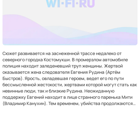
Сюжет развивается на заснеженной трассе недалеко от
северного городка Костомукши. В промерзлом автомобиле
полиция находит заледеневший труп женщины. Жертвой
оказывается жена следователя Евгения Рудина (Артём
Быстров). Ярость, овладевшая героем, ведет его по пути
бессмысленной жестокости, жертвами которой могут стать как
невинные люди, так и близкие Рудина. Неожиданную
поддержку Евгений находит в лице странного паренька Мити
(Владимир Канухин). Тем временем, убийства продолжаются…