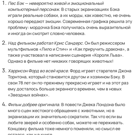
Пес Бэк — невероятно живой и эмоциональный
компьютерный персонаж.
В старых экранизациях Бэка
играли реальные собаки, а их морды, как известно, не очень
хорошо передают эмоции. Современная графика решила эту
проблему: мордочка Бэка получилась очень выразительной
и иногда он смотрит словно человека.
Над фильмом работал Крис Сандерс.
Он был режиссером
мультфильмов «Лило и Стич» и «Как приручить дракона», а
также участвовал в написании сценария «Короля Льва».
Однако в фильме нет никаких говорящих животных!
Харрисон Форд во всей красе.
Форд играет старателя Джона
Торнтона, который становится другом и хозяином Бэку. В
свои 78 лет он по-прежнему прекрасно играет и на этот раз
ему досталось больше экранного времени, чем в новых
«Звездных войнах».
Фильм добрее оригинала.
В повести Джека Лондона было
много сцен жестокого обращения с животными, но в
экранизации их значительно сократили. Так что если вы
любите зверей и особенно собак, можете не переживать.
Концовку фильма тоже немного поменяли, но смысл ее
остался, как и в книге.