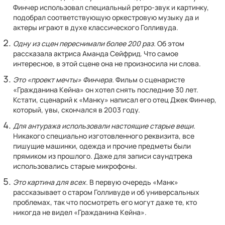
Финчер использовал специальный ретро-звук и картинку,
подобрал соответствующую оркестровую музыку да и
актеры играют в духе классического Голливуда.
Одну из сцен переснимали более 200 раз.
Об этом
рассказала актриса Аманда Сейфрид. Что самое
интересное, в этой сцене она не произносила ни слова.
Это «проект мечты» Финчера.
Фильм о сценаристе
«Гражданина Кейна» он хотел снять последние 30 лет.
Кстати, сценарий к «Манку» написал его отец Джек Финчер,
который, увы, скончался в 2003 году.
Для антуража использовали настоящие старые вещи.
Никакого специально изготовленного реквизита, все
пишущие машинки, одежда и прочие предметы были
прямиком из прошлого. Даже для записи саундтрека
использовались старые микрофоны.
Это картина для всех.
В первую очередь «Манк»
рассказывает о старом Голливуде и об универсальных
проблемах, так что посмотреть его могут даже те, кто
никогда не видел «Гражданина Кейна».