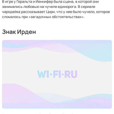
В игре у Геральта и Йеннифер была сцена, в которой они
занимались любовью на чучеле единорога. В сериале
чародейка рассказывает Цири, что у нее было чучело, которое
сломалось при «загадочных обстоятельствах».
Знак Ирден