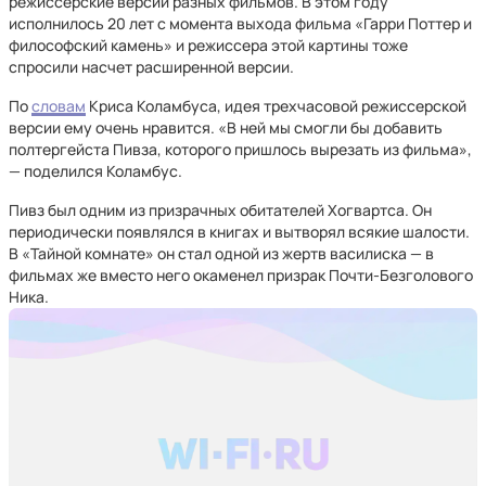
режиссерские версии разных фильмов. В этом году
исполнилось 20 лет с момента выхода фильма «Гарри Поттер и
философский камень» и режиссера этой картины тоже
спросили насчет расширенной версии.
По
словам
Криса Коламбуса, идея трехчасовой режиссерской
версии ему очень нравится. «В ней мы смогли бы добавить
полтергейста Пивза, которого пришлось вырезать из фильма»,
— поделился Коламбус.
Пивз был одним из призрачных обитателей Хогвартса. Он
периодически появлялся в книгах и вытворял всякие шалости.
В «Тайной комнате» он стал одной из жертв василиска — в
фильмах же вместо него окаменел призрак Почти-Безголового
Ника.