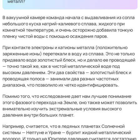
металл?
В вакуумной камере команда начала с выдавливания из сопла
небольшого куска натрий-калиевого сплава, жидкого при
комнатной температуре, и очень осторожно добавила тонкую
пленку чистой воды с помощью осаждения паров.
При контакте электроны и катионы металла (положительно
заряженные ионы) перетекали в воду из сплава. Это не только
придавало воде золотистый блеск, но и делало ее проводящей
— точно такой же, как в чистой металлической воде под
высоким давлением. Эти два свойства — золотистый блеск и
проводящая полоса — занимали два разных частотных
диапазона, что позволило их четко идентифицировать.
Помимо того, что исследование дает нам лучшее понимание
этого фазового перехода на Земле, оно также может позволить
внимательно изучить экстремальные условия высокого
давления внутри больших планет.
Например, считается, что в ледяных планетах Солнечной
системы — Нептуне и Уране — бурлит жидкий металлический
водород. И только на Юпитере давление считается достаточно