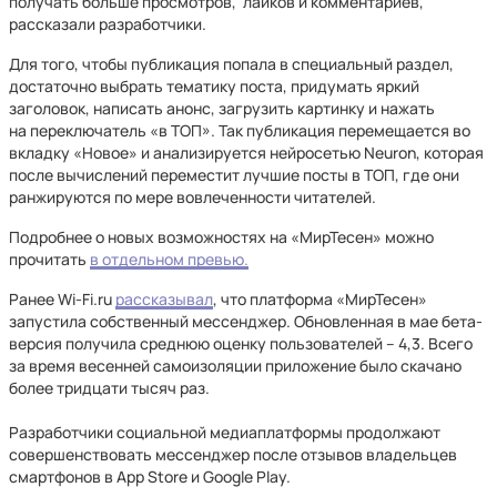
получать больше просмотров, лайков и комментариев,
рассказали разработчики.
Для того, чтобы публикация попала в специальный раздел,
достаточно выбрать тематику поста, придумать яркий
заголовок, написать анонс, загрузить картинку и нажать
на переключатель «в ТОП». Так публикация перемещается во
вкладку «Новое» и анализируется нейросетью Neuron, которая
после вычислений переместит лучшие посты в ТОП, где они
ранжируются по мере вовлеченности читателей.
Подробнее о новых возможностях на «МирТесен» можно
прочитать
в отдельном превью.
Ранее Wi-Fi.ru
рассказывал
, что платформа «МирТесен»
запустила собственный мессенджер. Обновленная в мае бета-
версия получила среднюю оценку пользователей – 4,3. Всего
за время весенней самоизоляции приложение было скачано
более тридцати тысяч раз.
Разработчики социальной медиаплатформы продолжают
совершенствовать мессенджер после отзывов владельцев
смартфонов в App Store и Google Play.