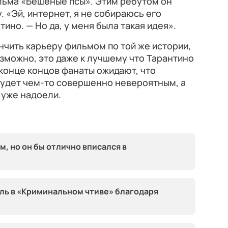
ьма «Бешеные псы». Этим ребутом он
 «Эй, интернет, я не собираюсь его
ино. — Но да, у меня была такая идея».
нчить карьеру фильмом по той же истории,
озможно, это даже к лучшему что Тарантино
 конце концов фанаты ожидают, что
удет чем-то совершенно невероятным, а
уже надоели.
м, но он бы отлично вписался в
ль в «Криминальном чтиве» благодаря