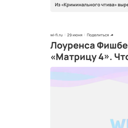
Из «Криминального чтива» выре
wi-fi.ru
29 июня
Поделиться
Лоуренса Фишбер
«Матрицу 4». Чт