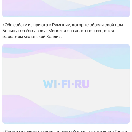
«Обе собаки из приюта в Румынии, которые обрели свой дом.
Большую собаку зовут Милли, и она явно наслаждается
массажем маленькой Холли».
«Двое из утренних завсегдатаев собачьего парка — это Гэри и