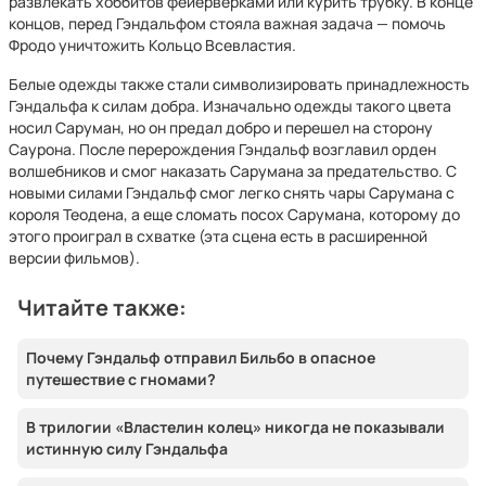
развлекать хоббитов фейерверками или курить трубку. В конце
концов, перед Гэндальфом стояла важная задача — помочь
Фродо уничтожить Кольцо Всевластия.
Белые одежды также стали символизировать принадлежность
Гэндальфа к силам добра. Изначально одежды такого цвета
носил Саруман, но он предал добро и перешел на сторону
Саурона. После перерождения Гэндальф возглавил орден
волшебников и смог наказать Сарумана за предательство. С
новыми силами Гэндальф смог легко снять чары Сарумана с
короля Теодена, а еще сломать посох Сарумана, которому до
этого проиграл в схватке (эта сцена есть в расширенной
версии фильмов).
Читайте также:
Почему Гэндальф отправил Бильбо в опасное
путешествие с гномами?
В трилогии «Властелин колец» никогда не показывали
истинную силу Гэндальфа