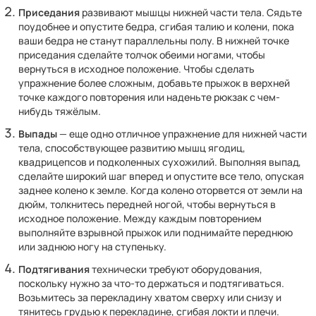
Приседания
развивают мышцы нижней части тела. Сядьте
поудобнее и опустите бедра, сгибая талию и колени, пока
ваши бедра не станут параллельны полу. В нижней точке
приседания сделайте толчок обеими ногами, чтобы
вернуться в исходное положение. Чтобы сделать
упражнение более сложным, добавьте прыжок в верхней
точке каждого повторения или наденьте рюкзак с чем-
нибудь тяжёлым.
Выпады
— еще одно отличное упражнение для нижней части
тела, способствующее развитию мышц ягодиц,
квадрицепсов и подколенных сухожилий. Выполняя выпад,
сделайте широкий шаг вперед и опустите все тело, опуская
заднее колено к земле. Когда колено оторвется от земли на
дюйм, толкнитесь передней ногой, чтобы вернуться в
исходное положение. Между каждым повторением
выполняйте взрывной прыжок или поднимайте переднюю
или заднюю ногу на ступеньку.
Подтягивания
технически требуют оборудования,
поскольку нужно за что-то держаться и подтягиваться.
Возьмитесь за перекладину хватом сверху или снизу и
тянитесь грудью к перекладине, сгибая локти и плечи.