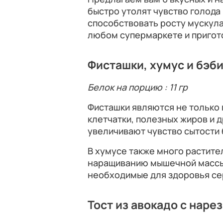
быстро утолят чувство голода
способствовать росту мускулат
любом супермаркете и пригото
Фисташки, хумус и бэб
Белок на порцию : 11 гр
Фисташки являются не только 
клетчатки, полезных жиров и 
увеличивают чувство сытости 
В хумусе также много растите
наращиванию мышечной массы.
необходимые для здоровья се
Тост из авокадо с нар