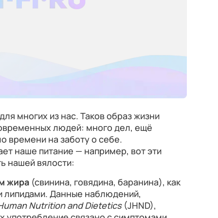
ля многих из нас. Таков образ жизни
овременных людей: много дел, ещё
о времени на заботу о себе.
ет наше питание — например, вот эти
ь нашей вялости:
м жира
(свинина, говядина, баранина), как
и липидами. Данные наблюдений,
 Human Nutrition and Dietetics
(JHND),
их употребление связано с симптомами