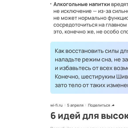
Алкогольные напитки
вредят
не исключение — из-за силь
не может нормально функцио
сосредоточиться на главном
это, конечно же, не особо сп
Как восстановить силы дл
наладьте режим сна, не з
и избавьтесь от всех воз
Конечно, шестируким Шиво
зато тело от таких измене
wi-fi.ru
5 апреля
Поделиться
6 идей для высо