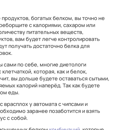
 продуктов, богатых белком, вы точно не
реборщите с калориями, сахаром или
оличеству питательных веществ,
ктов, вам будет легче контролировать
дут получать достаточно белка для
овок.
ы сами по себе, многие диетологи
клетчаткой, которая, как и белок,
чит, вы дольше будете оставаться сытыми,
емых калорий наперёд. Так как будете
ом еды.
ас врасплох у автомата с чипсами и
обходимо заранее позаботится и взять
ус с собой.
насыщенных белком
комбинаций
, которые