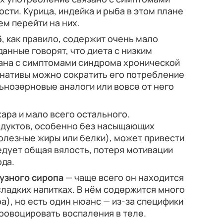
сти. Курица, индейка и рыба в этом плане
м перейти на них.
б
, как правило, содержит очень мало
анные говорят, что диета с низким
ана с симптомами синдрома хронической
рнативы можно сократить его потребление
ьнозерновые аналоги или вовсе от него
ара и мало всего остального.
одуктов, особенно без насыщающих
олезные жиры или белки), может привести
ледует общая вялость, потеря мотивации
ода.
узного сиропа
— чаще всего он находится
 сладких напитках. В нём содержится много
а), но есть один нюанс — из-за специфики
ровоцировать воспаления в теле.