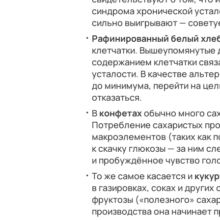
синдрома хронической устало
сильно выигрывают — советуе
Рафинированный белый хле
клетчатки. Вышеупомянутые д
содержанием клетчатки связ
усталости. В качестве альте
до минимума, перейти на цел
отказаться.
В
конфетах
обычно много сах
Потребление сахаристых пр
макроэлементов (таких как п
к скачку глюкозы — за ним с
и пробуждённое чувство гол
То же самое касается и
кукур
в газировках, соках и других
фруктозы («полезного» сахар
производства она начинает п