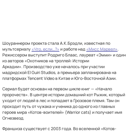
Шоураннером проекта стала А.К.Брэдли, известная по
мультсериалу
«Что, если…?»
и работе над
«Мисс Марвел»
.
Режиссером выступит Родриго Блаас, лауреат «Эмми» и один
из авторов «Охотников на троллей: Истории
Аркадии». Производство уже началось при участии
мадридской El Guiri Studios, а премьера запланирована на
платформах Tencent Video в Китае и Юго-Восточной Азии.
Сериал будет основан на первом цикле книг — «Начало
пророчеств». В центре истории домашний кот Рыжик, который
уходит от людей в лес и попадает в Грозовое племя. Там он
проходит путь от чужака и ученика до одного из главных
героев мира «Котов-воителей» (Warrior cats) и получает имя
Огнезвезд.
Франшиза существует с 2003 года. Во вселенной «Котов-