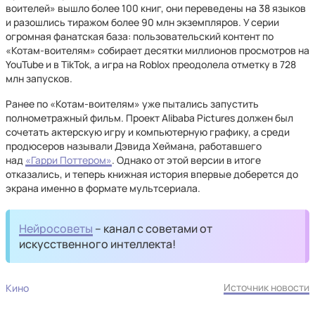
воителей» вышло более 100 книг, они переведены на 38 языков
и разошлись тиражом более 90 млн экземпляров. У серии
огромная фанатская база: пользовательский контент по
«Котам-воителям» собирает десятки миллионов просмотров на
YouTube и в TikTok, а игра на Roblox преодолела отметку в 728
млн запусков.
Ранее по «Котам-воителям» уже пытались запустить
полнометражный фильм. Проект Alibaba Pictures должен был
сочетать актерскую игру и компьютерную графику, а среди
продюсеров называли Дэвида Хеймана, работавшего
над
«Гарри Поттером»
. Однако от этой версии в итоге
отказались, и теперь книжная история впервые доберется до
экрана именно в формате мультсериала.
Нейросоветы
– канал с советами от
искусственного интеллекта!
Источник новости
Кино