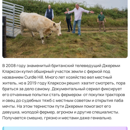
В 2008 году знаменитый британский телеведущий Джереми
Кларксон купил обширный участок земли с фермой под
названием Curdle Hill. Много лет хозяйство вел местный
житель, но в 2019 году Кларксон решил: хватит смотреть, пора
браться за дело самому. Документальный сериал фиксирует
его отчаянные попытки стать фермером: от покупки тракторов
и овец до судебных тяжб с местным советом и открытия паба
мечты. На этом тернистом пути Джереми помогают его
девушка, молодой фермер, агроном и другие специалисты.
Получается смешно, грязно и местами даже гениально.