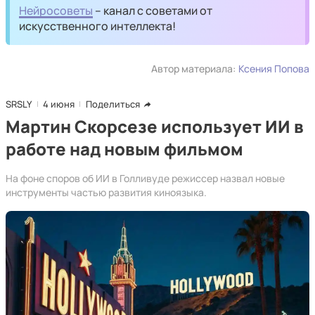
Нейросоветы
– канал с советами от
искусственного интеллекта!
Автор материала:
Ксения Попова
SRSLY
4 июня
Поделиться
Мартин Скорсезе использует ИИ в
работе над новым фильмом
На фоне споров об ИИ в Голливуде режиссер назвал новые
инструменты частью развития киноязыка.