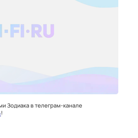
ми Зодиака в телеграм-канале
ь
!