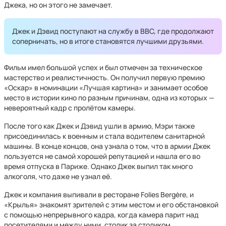
Джека, но он этого не замечает.
Джек и Дэвид поступают на службу в ВВС, где продолжают
соперничать, но в итоге становятся лучшими друзьями.
Фильм имел большой успех и был отмечен за техническое
мастерство и реалистичность. Он получил первую премию
«Оскар» в номинации «Лучшая картина» и занимает особое
место в истории кино по разным причинам, одна из которых —
невероятный кадр с пролётом камеры.
После того как Джек и Дэвид ушли в армию, Мэри также
присоединилась к военным и стала водителем санитарной
машины. В конце концов, она узнала о том, что в армии Джек
пользуется не самой хорошей репутацией и нашла его во
время отпуска в Париже. Однако Джек выпил так много
алкоголя, что даже не узнал её.
Джек и компания выпивали в ресторане Folies Bergère, и
«Крылья» знакомят зрителей с этим местом и его обстановкой
с помощью непрерывного кадра, когда камера парит над
посетителями и между ними, столик за столиком.