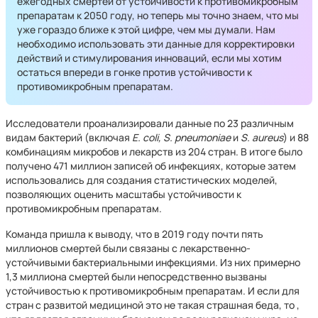
ежегодных смертей от устойчивости к противомикробным
препаратам к 2050 году, но теперь мы точно знаем, что мы
уже гораздо ближе к этой цифре, чем мы думали. Нам
необходимо использовать эти данные для корректировки
действий и стимулирования инноваций, если мы хотим
остаться впереди в гонке против устойчивости к
противомикробным препаратам.
Исследователи проанализировали данные по 23 различным
видам бактерий (включая
E. coli, S. pneumoniae
и
S. aureus
) и 88
комбинациям микробов и лекарств из 204 стран. В итоге было
получено 471 миллион записей об инфекциях, которые затем
использовались для создания статистических моделей,
позволяющих оценить масштабы устойчивости к
противомикробным препаратам.
Команда пришла к выводу, что в 2019 году почти пять
миллионов смертей были связаны с лекарственно-
устойчивыми бактериальными инфекциями. Из них примерно
1,3 миллиона смертей были непосредственно вызваны
устойчивостью к противомикробным препаратам. И если для
стран с развитой медициной это не такая страшная беда, то ,