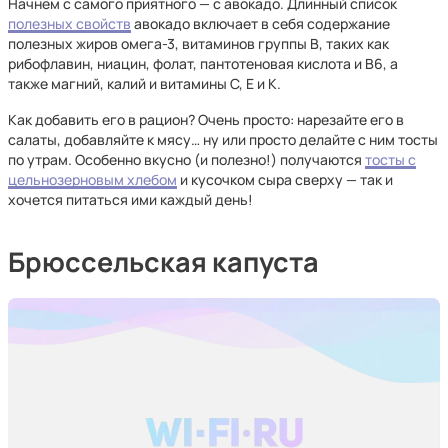
Начнём с самого приятного — с авокадо. Длинный список
полезных свойств
авокадо включает в себя содержание
полезных жиров омега-3, витаминов группы В, таких как
рибофлавин, ниацин, фолат, пантотеновая кислота и В6, а
также магний, калий и витамины С, Е и К.
Как добавить его в рацион? Очень просто: нарезайте его в
салаты, добавляйте к мясу… ну или просто делайте с ним тосты
по утрам. Особенно вкусно (и полезно!) получаются
тосты с
цельнозерновым хлебом
и кусочком сыра сверху — так и
хочется питаться ими каждый день!
Брюссельская капуста