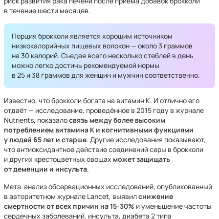
риск развития рака печени после приема добавок брокколи
в течение шести месяцев.
Порция брокколи является хорошим источником
низкокалорийных пищевых волокон — около 3 граммов
на 30 калорий. Съедая всего несколько стеблей в день
можно легко достичь рекомендуемой нормы
в 25 и 38 граммов для женщин и мужчин соответственно.
Известно, что брокколи богата на витамин К. И отлично его
отдаёт — исследование, проведённое в 2015 году в журнале
Nutrients, показало
связь между более высоким
потреблением витамина К и когнитивными функциями
у людей 65 лет и старше
. Другие исследования показывают,
что антиоксидантное действие соединений серы в брокколи
и других крестоцветных овощах
может защищать
от деменции и инсульта
.
Мета-анализ обсервационных исследований, опубликованный
в авторитетном журнале Lancet, выявил
снижение
смертности от всех причин на 15-30%
и уменьшение частоты
сердечных заболеваний, инсульта, диабета 2 типа