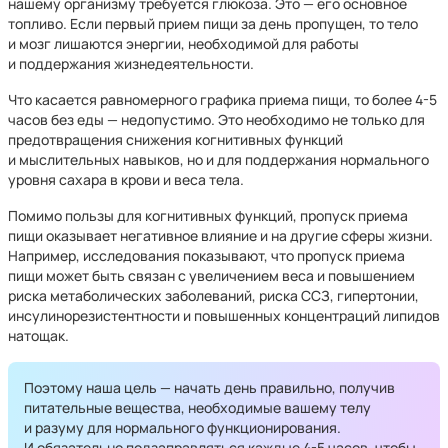
нашему организму требуется глюкоза. Это — его основное
топливо. Если первый прием пищи за день пропущен, то тело
и мозг лишаются энергии, необходимой для работы
и поддержания жизнедеятельности.
Что касается равномерного графика приема пищи, то более 4-5
часов без еды — недопустимо. Это необходимо не только для
предотвращения снижения когнитивных функций
и мыслительных навыков, но и для поддержания нормального
уровня сахара в крови и веса тела.
Помимо пользы для когнитивных функций, пропуск приема
пищи оказывает негативное влияние и на другие сферы жизни.
Например, исследования показывают, что пропуск приема
пищи может быть связан с увеличением веса и повышением
риска метаболических заболеваний, риска ССЗ, гипертонии,
инсулинорезистентности и повышенных концентраций липидов
натощак.
Поэтому наша цель — начать день правильно, получив
питательные вещества, необходимые вашему телу
и разуму для нормального функционирования.
И обязательно подзаправляться каждые 4-5 часов, чтобы