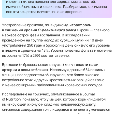
и клетчатки; она полезна для сердца, мозга, костей,
иммунной системы и кишечника. Разбираемся, как именно
все эти вещества влияют на наше здоровье.
Употребление брокколи, по-видимому,
играет роль
в снижении уровня
С-реактивного белка
в крови — главного
маркера острой фазы воспаления. В исследовании,
проведённом на группе молодых курящих мужчин, 10 дней
употребления 250 грамм брокколи в день снизило его уровень
в плазме в среднем на 48%. Уровни полезных фолата и лютеина
выросли на 17% и 29% соответственно.
Брокколи (и брюссельская капуста) могут
спасти наши
артерии и вены от бляшек
. Используя данные 684 пожилых
женщин, исследователи обнаружили, что более высокое
потребление этих и других крестоцветных овощей связано
с менее обширными заболеваниями кровеносных сосудов.
Исследование на грызунах, опубликованное в Journal
of Nutrition, показало, что у мышей, которых кормили диетой,
имитирующей жирную и сладкую человеческую диету,
снизилось содержание триглицеридов в печени и уменьшился