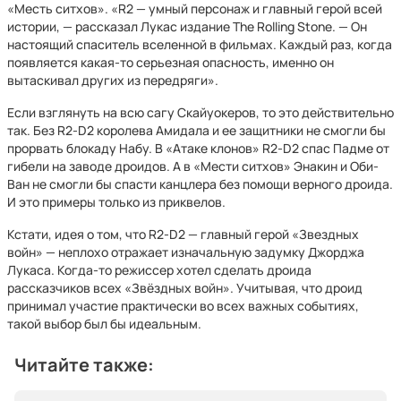
«Месть ситхов». «R2 — умный персонаж и главный герой всей
истории, — рассказал Лукас издание The Rolling Stone. — Он
настоящий спаситель вселенной в фильмах. Каждый раз, когда
появляется какая-то серьезная опасность, именно он
вытаскивал других из передряги».
Если взглянуть на всю сагу Скайуокеров, то это действительно
так. Без R2-D2 королева Амидала и ее защитники не смогли бы
прорвать блокаду Набу. В «Атаке клонов» R2-D2 спас Падме от
гибели на заводе дроидов. А в «Мести ситхов» Энакин и Оби-
Ван не смогли бы спасти канцлера без помощи верного дроида.
И это примеры только из приквелов.
Кстати, идея о том, что R2-D2 — главный герой «Звездных
войн» — неплохо отражает изначальную задумку Джорджа
Лукаса. Когда-то режиссер хотел сделать дроида
рассказчиков всех «Звёздных войн». Учитывая, что дроид
принимал участие практически во всех важных событиях,
такой выбор был бы идеальным.
Читайте также: