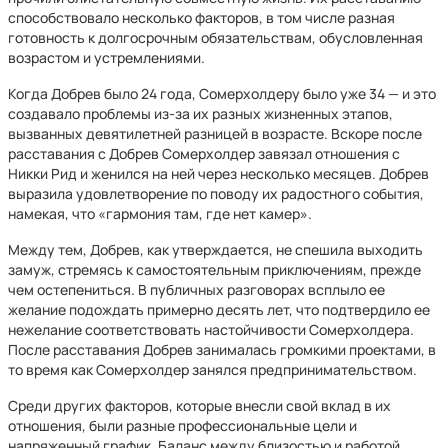
способствовало несколько факторов, в том числе разная
готовность к долгосрочным обязательствам, обусловленная
возрастом и устремлениями.
Когда Добрев было 24 года, Сомерхолдеру было уже 34 — и это
создавало проблемы из-за их разных жизненных этапов,
вызванных девятилетней разницей в возрасте. Вскоре после
расставания с Добрев Сомерхолдер завязал отношения с
Никки Рид и женился на ней через несколько месяцев. Добрев
выразила удовлетворение по поводу их радостного события,
намекая, что «гармония там, где нет камер».
Между тем, Добрев, как утверждается, не спешила выходить
замуж, стремясь к самостоятельным приключениям, прежде
чем остепениться. В публичных разговорах всплыло ее
желание подождать примерно десять лет, что подтвердило ее
нежелание соответствовать настойчивости Сомерхолдера.
После расставания Добрев занималась громкими проектами, в
то время как Сомерхолдер занялся предпринимательством.
Среди других факторов, которые внесли свой вклад в их
отношения, были разные профессиональные цели и
напряженный график. Баланс между близостью и работой