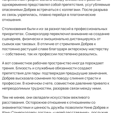
одновременно представлял собой препятствия, усугубляемые
опасениями Добрев встречаться с коллегами. После разрыва
их связь укрепилась, плавно перейдя в платонические
отношения.
Столкновения были и из-за разногласий в профессиональных
приоритетах. Сомерхолдер переключил внимание на создание
сценариев, физически и эмоционально дистанцируясь от
съемок как таковых. В отличие от стремления Добрев к
постоянно растущей славе благодаря актерскому мастерству
— собственно, так их профессии постепенно разошлись.
А вот совместное рабочее пространство иногда порождает
трения. Близость и служебные обязанности создают
препятствия для пары: подтверждая предыдущие замечания,
Добрев высказала сомнения по поводу слияния страсти и
профессии. В конечном счете, совместное давление привело к
непреодолимым трудностям, разорвав связи между ними.
Тем не менее, они овладели искусством вежливого
расставания. Осторожное отношение к отношениям со
знаменитостями и ценность дружбы позволили Нине Добрев и
Иэну Сомерхолдеру достичь «целей расставания», послужив