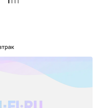
втрак