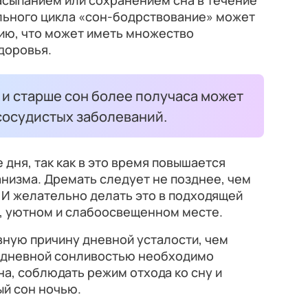
асыпанием или сохранением сна в течение
льного цикла «сон-бодрствование» может
ию, что может иметь множество
доровья.
т и старше сон более получаса может
сосудистых заболеваний.
дня, так как в это время повышается
низма. Дремать следует не позднее, чем
. И желательно делать это в подходящей
м, уютном и слабоосвещенном месте.
вную причину дневной усталости, чем
с дневной сонливостью необходимо
а, соблюдать режим отхода ко сну и
ый сон ночью.