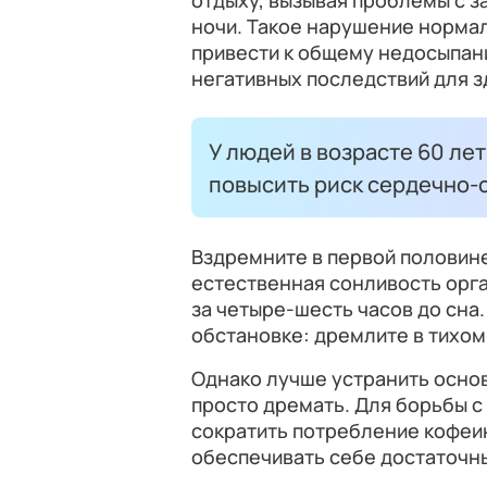
отдыху, вызывая проблемы с з
ночи. Такое нарушение норма
привести к общему недосыпан
негативных последствий для з
У людей в возрасте 60 ле
повысить риск сердечно-
Вздремните в первой половине 
естественная сонливость орга
за четыре-шесть часов до сна
обстановке: дремлите в тихо
Однако лучше устранить осно
просто дремать. Для борьбы 
сократить потребление кофеин
обеспечивать себе достаточн