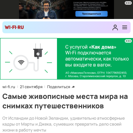
wi-fi.ru
21 сентября
Поделиться
Самые живописные места мира на
снимках путешественников
От Исландии до Новой Зеландии, удивительно атмосферные
кадры от Марты и Джека, сумевших превратить дело своей
жизни в работу мечты