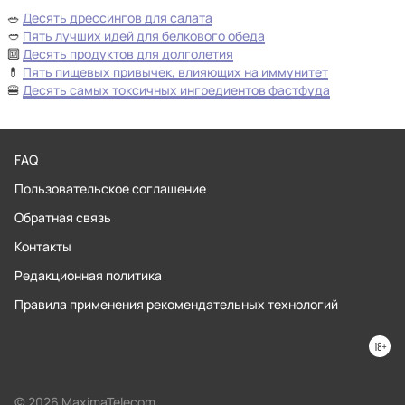
🥗
Десять дрессингов для салата
🥙
Пять лучших идей для белкового обеда
🔟
Десять продуктов для долголетия
💊
Пять пищевых привычек, влияющих на иммунитет
🍔
Десять самых токсичных ингредиентов фастфуда
FAQ
Пользовательское соглашение
Обратная связь
Контакты
Редакционная политика
Правила применения рекомендательных технологий
© 2026 MaximaTelecom