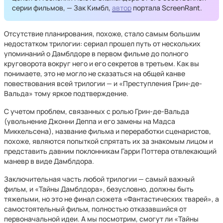
серии фильмов, — Зак Кимбл,
автор
портала ScreenRant.
Отсутствие планирования, похоже, стало самым большим
недостатком трилогии: сериал прошел путь от нескольких
упоминаний о Дамблдоре в первом фильме до полного
круговорота вокруг него и его секретов в третьем. Как вы
понимаете, это не могло не сказаться на общей канве
повествования всей трилогии — и «Преступления Грин-де-
Вальда» тому яркое подтверждение.
C учетом проблем, связанных с ролью Грин-де-Вальда
(увольнение Джонни Деппа и его замены на Мадса
Миккельсена), название фильма и переработки сценаристов,
похоже, являются попыткой спрятать их за знакомым лицом и
представить давним поклонникам Гарри Поттера отвлекающий
маневр в виде Дамблдора.
Заключительная часть любой трилогии — самый важный
фильм, и «Тайны Дамблдора», безусловно, должны быть
тяжелыми, но это не финал сюжета «Фантастических тварей», а
самостоятельный фильм, полностью отказавшийся от
первоначальной идеи. А мы посмотрим, смогут ли «Тайны