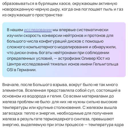
образовываться в бурлящем хаосе, окружающем активную
новорожденную черную дыру, когда она поглощает пыль и газ
из окружающего пространства:
В нашем
исследовании
мы впервые систематически
изучили скорость конверсии нейтронов и протонов для
большого числа конфигураций дисков с помощью
сложного компьютерного моделирования и обнаружили,
что диски очень богаты нейтронами при соблюдении
определенных условий, — астрофизик Оливер Юст из
Центра исследований тяжелых ионов имени Гельмгольца
GSI в Германии.
Вначале, после Большого взрыва, вокруг было не так много
элементов. Вселенная представляла собой суп, состоящий в
основном из водорода и гелия. Со всеми материалами до
железа проблем не было: для них не нужны сильно высокие
температуры или крупные столкновения. С железом вышла
загвоздка: тепло и энергия, необходимые для получения
железа в результате термоядерного синтеза, превышают
энергию, выделяемую при этом процессе — температура ядра