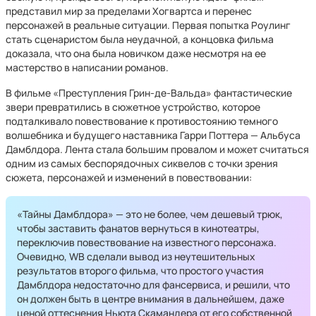
представил мир за пределами Хогвартса и перенес
персонажей в реальные ситуации. Первая попытка Роулинг
стать сценаристом была неудачной, а концовка фильма
доказала, что она была новичком даже несмотря на ее
мастерство в написании романов.
В фильме «Преступления Грин-де-Вальда» фантастические
звери превратились в сюжетное устройство, которое
подталкивало повествование к противостоянию темного
волшебника и будущего наставника Гарри Поттера — Альбуса
Дамблдора. Лента стала большим провалом и может считаться
одним из самых беспорядочных сиквелов с точки зрения
сюжета, персонажей и изменений в повествовании:
«Тайны Дамблдора» — это не более, чем дешевый трюк,
чтобы заставить фанатов вернуться в кинотеатры,
переключив повествование на известного персонажа.
Очевидно, WB сделали вывод из неутешительных
результатов второго фильма, что простого участия
Дамблдора недостаточно для фансервиса, и решили, что
он должен быть в центре внимания в дальнейшем, даже
ценой оттеснения Ньюта Скамандера от его собственной