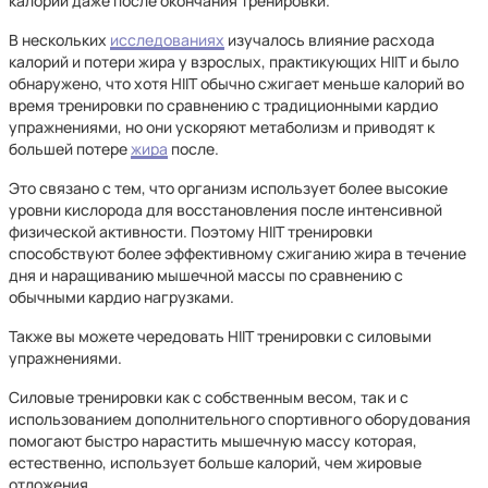
калории даже после окончания тренировки.
В нескольких
исследованиях
изучалось влияние расхода
калорий и потери жира у взрослых, практикующих HIIT и было
обнаружено, что хотя HIIT обычно сжигает меньше калорий во
время тренировки по сравнению с традиционными кардио
упражнениями, но они ускоряют метаболизм и приводят к
большей потере
жира
после.
Это связано с тем, что организм использует более высокие
уровни кислорода для восстановления после интенсивной
физической активности. Поэтому HIIT тренировки
способствуют более эффективному сжиганию жира в течение
дня и наращиванию мышечной массы по сравнению с
обычными кардио нагрузками.
Также вы можете чередовать HIIT тренировки с силовыми
упражнениями.
Силовые тренировки как с собственным весом, так и с
использованием дополнительного спортивного оборудования
помогают быстро нарастить мышечную массу которая,
естественно, использует больше калорий, чем жировые
отложения.