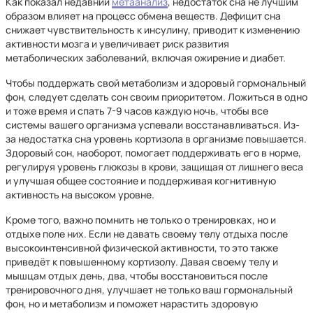
Как показал недавний
метаанализ
, недостаток сна не лучшим
образом влияет на процесс обмена веществ. Дефицит сна
снижает чувствительность к инсулину, приводит к изменению
активности мозга и увеличивает риск развития
метаболических заболеваний, включая ожирение и диабет.
Чтобы поддержать свой метаболизм и здоровый гормональный
фон, следует сделать сон своим приоритетом. Ложиться в одно
и тоже время и спать 7-9 часов каждую ночь, чтобы все
системы вашего организма успевали восстанавливаться. Из-
за недостатка сна уровень кортизола в организме повышается.
Здоровый сон, наоборот, помогает поддерживать его в норме,
регулируя уровень глюкозы в крови, защищая от лишнего веса
и улучшая общее состояние и поддерживая когнитивную
активность на высоком уровне.
Кроме того, важно помнить не только о тренировках, но и
отдыхе поле них. Если не давать своему телу отдыха после
высокоинтенсивной физической активности, то это также
приведёт к повышенному кортизолу. Давая своему телу и
мышцам отдых день, два, чтобы восстановиться после
тренировочного дня, улучшает не только ваш гормональный
фон, но и метаболизм и поможет нарастить здоровую