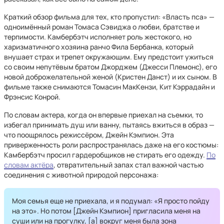
Краткий обзор фильма для тех, кто пропустил: «Власть пса» —
одноимённый роман Томаса Сэвиджа о любви, братстве и
терпимости. Камбербэтч исполняет роль жестокого, но
харизматичного хозяина ранчо Фила Бербанка, который
внушает страх и трепет окружающим. Ему предстоит ужиться
со своим непутёвым братом Джорджем (Джесси Племонс), его
новой доброжелательной женой (Кристен Данст) и их сыном. В
фильме также снимаются Томасин МакКензи, Кит Кэррадайн и
Фрэнсис Конрой.
По словам актера, когда он впервые приехал на съемки, то
избегал принимать душ или ванну, пытаясь вжиться в образ —
что поощрялось режиссёром, Джейн Кэмпион. Эта
приверженность роли распространялась даже на его костюмы:
Камбербэтч просил гардеробщиков не стирать его одежду.
По
словам актёра
, отвратительный запах стал важной частью
соединения с животной природой персонажа:
Моя семья еще не приехала, и я подумал: «Я просто пойду
на это». Но потом [Джейн Кэмпион] пригласила меня на
суши или на прогулку, [a] вокруг меня была зона