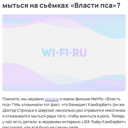
мыться на съёмках «Власти пса»?
Помните, мы недавно
писали
о новом фильме Netflix «Власть
пса»? Мы упоминали тот факт, что Бенедикт Камбэрбетч (он же
Доктор Стрэндж
и
Шерлок
) несколько раз отравился никотином
и отказывался мыться ради того, чтобы вжиться в роль. Теперь
у нас есть детали: в недавнем интервью
USA Today
Камбэрбетч
рассказал, как всё было на самом деле.