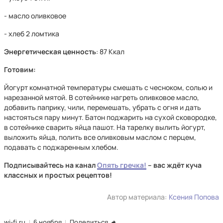
- масло оливковое
- хлеб 2 ломтика
Энергетическая ценность
: 87 Ккал
Готовим:
Йогурт комнатной температуры смешать с чесноком, солью и
нарезанной мятой. В сотейнике нагреть оливковое масло,
добавить паприку, чили, перемешать, убрать с огня и дать
настояться пару минут. Батон поджарить на сухой сковородке,
в сотейнике сварить яйца пашот. На тарелку вылить йогурт,
выложить яйца, полить все оливковым маслом с перцем,
подавать с поджаренным хлебом.
Подписывайтесь на канал
Опять гречка!
– вас ждёт куча
классных и простых рецептов!
Автор материала:
Ксения Попова
wi-fi.ru
6 ноября
Поделиться