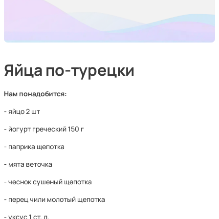
Яйца по-турецки
Нам понадобится:
- яйцо 2 шт
- йогурт греческий 150 г
- паприка щепотка
- мята веточка
- чеснок сушеный щепотка
- перец чили молотый щепотка
- уксус 1 ст. л.