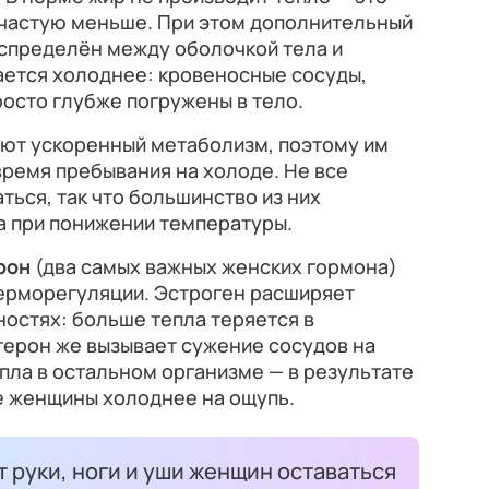
ачастую меньше. При этом дополнительный
аспределён между оболочкой тела и
ется холоднее: кровеносные сосуды,
осто глубже погружены в тело.
еют ускоренный метаболизм, поэтому им
время пребывания на холоде. Не все
ться, так что большинство из них
 при понижении температуры.
рон
(два самых важных женских гормона)
терморегуляции. Эстроген расширяет
остях: больше тепла теряется в
ерон же вызывает сужение сосудов на
пла в остальном организме — в результате
е женщины холоднее на ощупь.
 руки, ноги и уши женщин оставаться