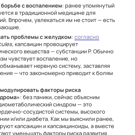
 борьбе с воспалением
: ранее упомянутый
уется в традиционной медицине для
й. Впрочем, увлекаться им не стоит — есть
вающие.
ать проблемы с желудком
:
согласно
cules
, капсаицин провоцирует
ческого вещества — субстанции P. Обычно
изм чувствует воспаление, но
 обманывает нервную систему, заставляя
ения — что закономерно приводит к болям
 модулировать факторы риска
ндрома»
: без паники, сейчас объясним
диометаболический синдром — это
ердечно-сосудистой системы, высокого
нии и/или диабета. Как мы выяснили ранее,
руют капсаицин и капсаициноиды, а вместе
гают уменьшать факторы риска развития