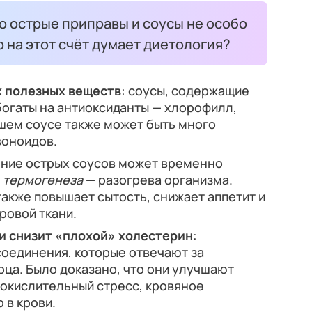
о острые приправы и соусы не особо
о на этот счёт думает диетология?
к полезных веществ
: соусы, содержащие
богаты на антиоксиданты — хлорофилл,
ошем соусе также может быть много
воноидов.
ение острых соусов может временно
т
термогенеза
— разогрева организма.
также повышает сытость, снижает аппетит и
ровой ткани.
и снизит «плохой» холестерин
:
соединения, которые отвечают за
рца. Было доказано, что они улучшают
 окислительный стресс, кровяное
 в крови.