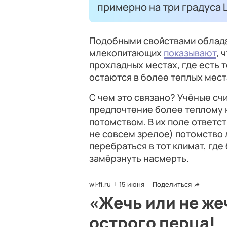
примерно на три градуса 
Подобными свойствами облада
млекопитающих
показывают
, 
прохладных местах, где есть т
остаются в более теплых места
С чем это связано? Учёные сч
предпочтение более теплому к
потомством. В их поле ответс
не совсем зрелое) потомство 
перебраться в тот климат, гд
замёрзнуть насмерть.
wi-fi.ru
15 июня
Поделиться
«Жечь или не же
острого перца!