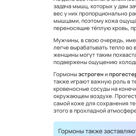
задача мышц, которых у дам з
вес у них пропорционально р
мышцами, поэтому кожа ощуща
переносящие тёплую кровь, пр
Мужчины, в свою очередь, им
легче вырабатывать тепло во 
женщины могут таким похваста
подвержены ощущению холода
Гормоны
эстроген
и
прогесте
также играют важную роль в 
кровеносные сосуды на конечн
окружающем воздухе. Прогест
самой коже для сохранения те
этого в прохладной атмосфер
Гормоны также заставляют