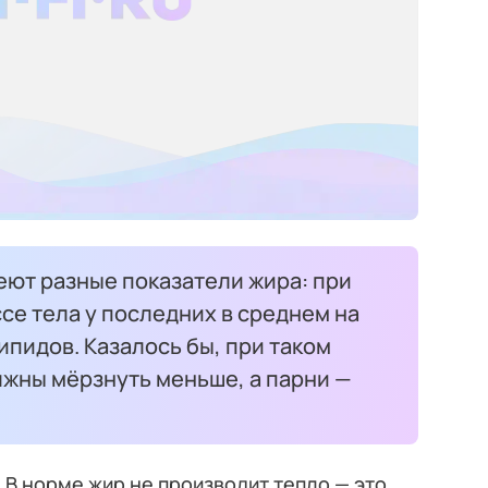
еют разные показатели жира: при
е тела у последних в среднем на
пидов. Казалось бы, при таком
жны мёрзнуть меньше, а парни —
 В норме жир не производит тепло — это