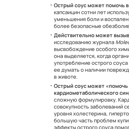
Острый соус может помочь в
капсаицин сотни лет использ
уменьшения боли и воспалени
более безопасные обезболи
Действительно может вызыв
исследованию журнала
Mole
высвобождение особого хими
она выделяется, когда орган
употребление острого соуса
ее думать о наличии поврежд
в животе.
Острый соус может «помочь
кардиометаболического си
сложную формулировку. Кар
совокупность заболеваний с
уровня холестерина, гиперто
большую часть проблем купи
эффекты острого соуса помо