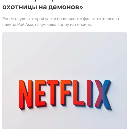
охотницы на демонов»
Ранее слухи о второй части популярного фильма отвергала
певица Рэй Ами, озвучившая одну из героинь.