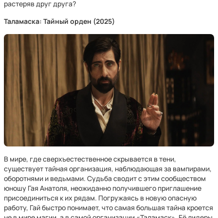
растеряв друг друга?
Таламаска: Тайный орден (2025)
В мире, где сверхъестественное скрывается в тени,
существует тайная организация, наблюдающая за вампирами,
оборотнями и ведьмами. Судьба сводит с этим сообществом
юношу Гая Анатоля, неожиданно получившего приглашение
присоединиться к их рядам. Погружаясь в новую опасную
работу, Гай быстро понимает, что самая большая тайна кроется
не в мире магии, а в самой организации «Таламаск». Её лидеры