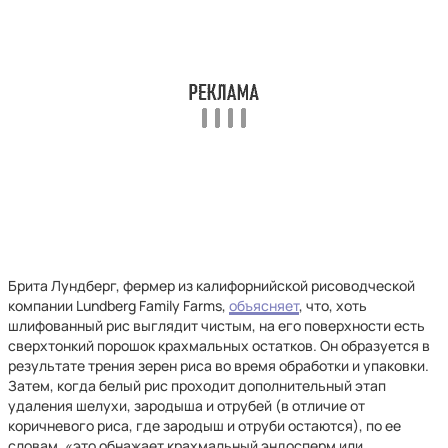
Брита Лундберг, фермер из калифорнийской рисоводческой
компании Lundberg Family Farms,
объясняет
, что, хоть
шлифованный рис выглядит чистым, на его поверхности есть
сверхтонкий порошок крахмальных остатков. Он образуется в
результате трения зерен риса во время обработки и упаковки.
Затем, когда белый рис проходит дополнительный этап
удаления шелухи, зародыша и отрубей (в отличие от
коричневого риса, где зародыш и отруби остаются), по ее
словам, «это обнажает крахмальный эндосперм или