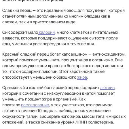
Сладкий перец — это идеальный овощ для похудения, который
станет отличным дополнением ко многим блюдам как в
свежем, так и в приготовленном виде.
Он содержит мало
калорий
, много клетчатки и питательных
веществ, которые поддерживают ощущение сытости после
еды, уменьшая риск переедания в течение дня.
Красный сладкий перец богат капсаицином — антиоксидантом,
который помогает уменьшить процент жира в организме. Еще
одним преимуществом красного болгарского перца является
то, что он содержит ликопин. Этот каротиноид также
способствует уменьшению брюшного
жира
.
Оранжевый и желтый болгарский перец содержит
лютеин
,
который в сочетании с низкоуглеводной диетой помогает
уменьшить процент жира в организме. Как
показало
исследование
, у тех участников, кто принимал
лютеин в течение 10 недель, наблюдалось уменьшение
окружности талии, висцерального жира, массы тела и жировых
отложений, а также снижение уровня ЛПНП холестерина.