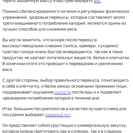
терять мышечную массу и быстрее набирать
вес
.
Помимо сбалансированного питания и регулярных физических
упражнений, здоровые перекусы, которые составляют около
трети ежедневного потребления калорий, являются одним из
лучших способов для снижения веса.
Вы могли заметить, что вскоре после перекуса
высокоуглеводными снеками (чипсы, крекеры, сухарики)
чувство голода очень быстро возвращается, так как в таких
продуктах не хватает питательных веществ, белка и клетчатки.
В конечном итоге это приводит к перееданию и увеличению
веса.
С другой стороны, выбор правильного перекуса, сочетающего
в себе и клетчатку, и белок между основными приемами пищи,
поддерживает ощущение
сытости
после еды и и подавляет
чрезмерное потребление калорий в течение дня.
Итак, большинство диетологов в качестве лучшего снека для
похудения выбирает
жареный нут
.
Он представляет собой хрустящую и универсальную закуску,
которую можно приготовить как в соленом, так и в сладком