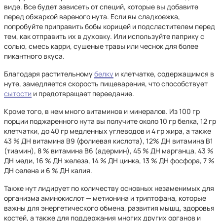
виде. Все будет зависеть от специй, которые вы добавите
перед обжаркой вареного нута. Если вы сладкоежка,
попробуйте приправить бобы корицей и подсластителем перед
тем, как отправить их в духовку. Или используйте паприку с
солью, смесь карри, сушеные травы или чеснок для более
пикантного вкуса.
Благодаря растительному
белку
и клетчатке, содержащимся в
нуте, замедляется скорость пищеварения, что способствует
сытости
и предотвращает переедание.
Кроме того, в нем много витаминов и минералов. Из 100 гр
порции поджаренного нута вы получите около 10 гр белка, 12 гр
клетчатки, до 40 гр медленных углеводов и 4 гр жира, а также
43 % ДН витамина В9 (фолиевая кислота), 12% ДН витамина В1
(тиамин), 8 % витамина B6 (адермин), 45 % ДН марганца, 43 %
ДН меди, 16 % ДН железа, 14 % ДН цинка, 13 % ДН фосфора, 7 %
ДН селена и 6 % ДН калия.
Также нут лидирует по количеству основных незаменимых для
организма аминокислот — метионина и триптофана, которые
важны для энергетического обмена, развития мышц, здоровья
костей, а также для поддержания многих других органов и