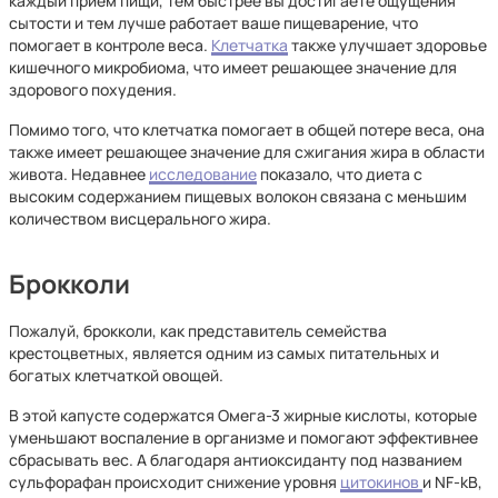
каждый прием пищи, тем быстрее вы достигаете ощущения
сытости и тем лучше работает ваше пищеварение, что
помогает в контроле веса.
Клетчатка
также улучшает здоровье
кишечного микробиома, что имеет решающее значение для
здорового похудения.
Помимо того, что клетчатка помогает в общей потере веса, она
также имеет решающее значение для сжигания жира в области
живота. Недавнее
исследование
показало, что диета с
высоким содержанием пищевых волокон связана с меньшим
количеством висцерального жира.
Брокколи
Пожалуй, брокколи, как представитель семейства
крестоцветных, является одним из самых питательных и
богатых клетчаткой овощей.
В этой капусте содержатся Омега-3 жирные кислоты, которые
уменьшают воспаление в организме и помогают эффективнее
сбрасывать вес. А благодаря антиоксиданту под названием
сульфорафан происходит снижение уровня
цитокинов
и NF-kB,