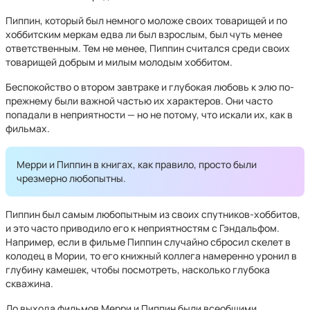
Пиппин, который был немного моложе своих товарищей и по
хоббитским меркам едва ли был взрослым, был чуть менее
ответственным. Тем не менее, Пиппин считался среди своих
товарищей добрым и милым молодым хоббитом.
Беспокойство о втором завтраке и глубокая любовь к элю по-
прежнему были важной частью их характеров. Они часто
попадали в неприятности — но не потому, что искали их, как в
фильмах.
Мерри и Пиппин в книгах, как правило, просто были
чрезмерно любопытны.
Пиппин был самым любопытным из своих спутников-хоббитов,
и это часто приводило его к неприятностям с Гэндальфом.
Например, если в фильме Пиппин случайно сбросил скелет в
колодец в Мории, то его книжный коллега намеренно уронил в
глубину камешек, чтобы посмотреть, насколько глубока
скважина.
До выхода фильмов Мерри и Пиппин были всеобщими