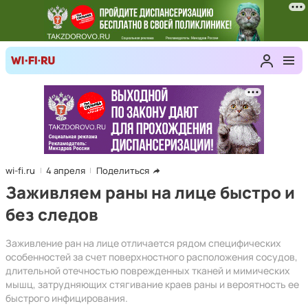
wi-fi.ru
4 апреля
Поделиться
Заживляем раны на лице быстро и
без следов
Заживление ран на лице отличается рядом специфических
особенностей за счет поверхностного расположения сосудов,
длительной отечностью поврежденных тканей и мимических
мышц, затрудняющих стягивание краев раны и вероятность ее
быстрого инфицирования.