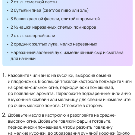
2 ст. л. томатной пасты
2 бутылки пива (светлое пиво или эль)
3 банки красной фасоли, слитой и промытой
2 ½ чашки нарезанных спелых помидоров
2 ст. л. кошерной соли
2 средних желтых лука, мелко нарезанных
Нарезанный зелёный лук, измельчённый сыр и сметана
для начинки
Разорвите чили анчо на кусочки, выбросив семена
и плодоножки. В большой тяжелой кастрюле поджарьте чили
на средне-сильном огне, периодически помешивая,
до появления аромата. Переложите поджаренные чили анчо
в кухонный комбайн или мельницу для специй и измельчите
до очень мелкого помола. Отложите в сторону.
Добавьте масло в кастрюлю и разогрейте на средне-
высоком огне. Добавьте говяжий фарш и готовьте,
периодически помешивая, чтобы разбить говядину
на мелкие кусочки, до образования румяной корочки (около