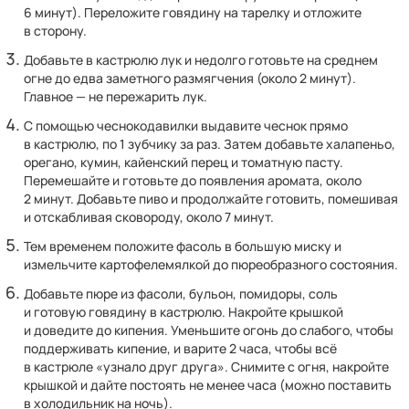
6 минут). Переложите говядину на тарелку и отложите
в сторону.
Добавьте в кастрюлю лук и недолго готовьте на среднем
огне до едва заметного размягчения (около 2 минут).
Главное — не пережарить лук.
С помощью чеснокодавилки выдавите чеснок прямо
в кастрюлю, по 1 зубчику за раз. Затем добавьте халапеньо,
орегано, кумин, кайенский перец и томатную пасту.
Перемешайте и готовьте до появления аромата, около
2 минут. Добавьте пиво и продолжайте готовить, помешивая
и отскабливая сковороду, около 7 минут.
Тем временем положите фасоль в большую миску и
измельчите картофелемялкой до пюреобразного состояния.
Добавьте пюре из фасоли, бульон, помидоры, соль
и готовую говядину в кастрюлю. Накройте крышкой
и доведите до кипения. Уменьшите огонь до слабого, чтобы
поддерживать кипение, и варите 2 часа, чтобы всё
в кастрюле «узнало друг друга». Снимите с огня, накройте
крышкой и дайте постоять не менее часа (можно поставить
в холодильник на ночь).