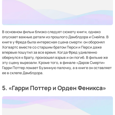
В основном фильм близко следует сюжету книги, однако
опускает важные детали из прошлого Дамблдора и Снейпа. В
книге у Фреда была интересная сцена смерти: он оборонял
Хогвартс вместе со старшим братом Перси и Перси даже
впервые пошутил за все время. Когда Фред удивленно
обернулся к брату, произошел взрыв и он погиб. В фильме же
эту сцену вырезали. Кроме того, в финале «Даров Смерти»
Гарри Поттер ломает Бузинную палочку, а в книге он оставляет
ее в склепе Дамблдора.
5. «Гарри Поттер и Орден Феникса»