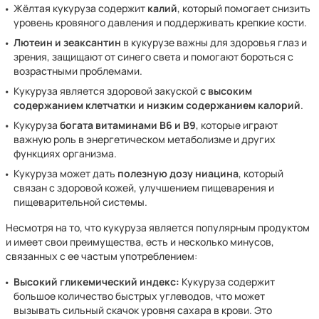
Жёлтая кукуруза содержит
калий
, который помогает снизить
уровень кровяного давления и поддерживать крепкие кости.
Лютеин и зеаксантин
в кукурузе важны для здоровья глаз и
зрения, защищают от синего света и помогают бороться с
возрастными проблемами.
Кукуруза является здоровой закуской
с высоким
содержанием клетчатки и низким содержанием калорий
.
Кукуруза
богата витаминами B6 и B9
, которые играют
важную роль в энергетическом метаболизме и других
функциях организма.
Кукуруза может дать
полезную дозу ниацина
, который
связан с здоровой кожей, улучшением пищеварения и
пищеварительной системы.
Несмотря на то, что кукуруза является популярным продуктом
и имеет свои преимущества, есть и несколько минусов,
связанных с ее частым употреблением:
Высокий гликемический индекс:
Кукуруза содержит
большое количество быстрых углеводов, что может
вызывать сильный скачок уровня сахара в крови. Это