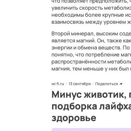
что позволяет предположить, 
увеличить скорость метаболи
необходимы более крупные ис
взаимосвязь между уровнем же
Второй минерал, высоким сод
является магний. Он, также ка
энергии и обмена веществ. П
понятно, что потребление ма
распространённости метаболи
магния, тем меньше у них был
wi-fi.ru
13 сентября
Поделиться
Минус животик,
подборка лайфха
здоровье