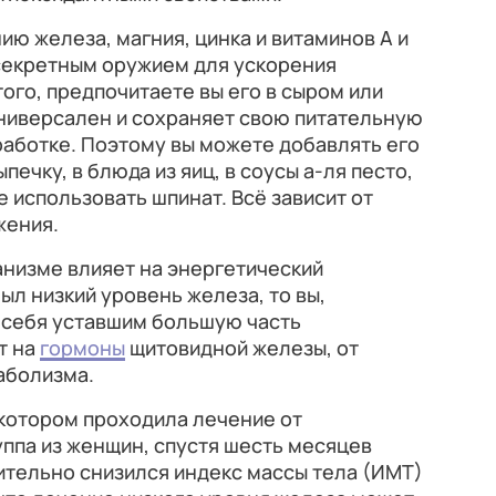
ю железа, магния, цинка и витаминов А и
 секретным оружием для ускорения
ого, предпочитаете вы его в сыром или
универсален и сохраняет свою питательную
работке. Поэтому вы можете добавлять его
печку, в блюда из яиц, в соусы а-ля песто,
 использовать шпинат. Всё зависит от
жения.
анизме влияет на энергетический
был низкий уровень железа, то вы,
 себя уставшим большую часть
т на
гормоны
щитовидной железы, от
аболизма.
в котором проходила лечение от
ппа из женщин, спустя шесть месяцев
чительно снизился индекс массы тела (ИМТ)