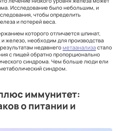
что лечение низкого уровня железа может
зма. Исследование было небольшим, и
следования, чтобы определить
леза и потерей веса.
ержанием которого отличается шпинат,
к и железо, необходим для производства
о результатам недавнего
метаанализа
стало
гния с пищей обратно пропорционально
ческого синдрома. Чем больше люди ели
 метаболический синдром.
 плюс иммунитет:
ков о питании и