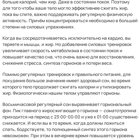
больше калорий, чем жир. Даже в состоянии покоя. Поэтому
для того чтобы ваше тело могло эффективнее сжигать жир,
пока вы спите, важно поддерживать регулярную физическую
активность. Причём концентрироваться необходимо в большей
степени на силовых упражнениях.
Когда вы сосредотачиваетесь исключительно на кардио, вы
теряете и мышцы, и жир. Но добавление силовых тренировок
увеличивает скорость метаболизма в состоянии покоя и
повышает качество сна, что очень важно для восстановления,
снижения стресса, синтеза гормонов и потери веса.
Помимо регулярных тренировок и правильного питания, для
похудения большое значение имеет здоровый сон, во время
которого тело продолжает сжигать калории и утилизировать
жир. Физиологически нашим телом управляют гормоны.
Восьмичасовой регулярный сон выравнивает гормональный
фон. Пик главного жиросжигающего гормона —
соматотропина
приходится на период с 23:00-00:00 и уже к 01:00 существенно
снижается. И если вы в то время, когда должны ложиться
спать, бодрствуете, то полноценный синтез этого гормона
невозможен. При этом в вечернее время повышается уровень